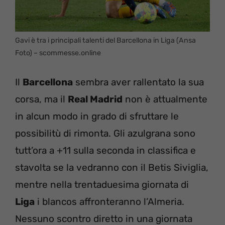
Gavi è tra i principali talenti del Barcellona in Liga (Ansa
Foto) – scommesse.online
Il
Barcellona
sembra aver rallentato la sua
corsa, ma il
Real Madrid
non è attualmente
in alcun modo in grado di sfruttare le
possibilitù di rimonta. Gli azulgrana sono
tutt’ora a +11 sulla seconda in classifica e
stavolta se la vedranno con il Betis Siviglia,
mentre nella trentaduesima giornata di
Liga
i blancos affronteranno l’Almeria.
Nessuno scontro diretto in una giornata