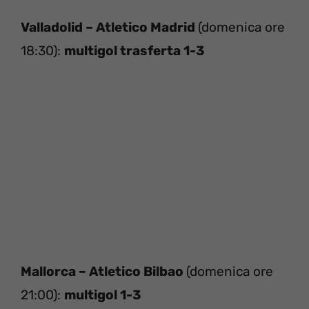
Valladolid – Atletico Madrid
(domenica ore
18:30):
multigol trasferta 1-3
Mallorca – Atletico Bilbao
(domenica ore
21:00):
multigol 1-3