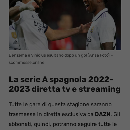
Benzema e Vinicius esultano dopo un gol (Ansa Foto) –
scommesse.online
La serie A spagnola 2022-
2023 diretta tv e streaming
Tutte le gare di questa stagione saranno
trasmesse in diretta esclusiva da
DAZN
. Gli
abbonati, quindi, potranno seguire tutte le