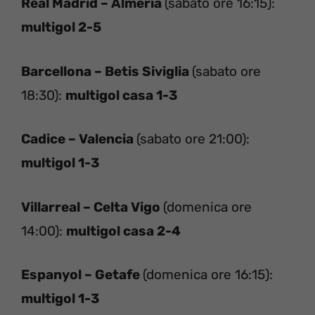
Real Madrid – Almeria
(sabato ore 16:15):
multigol 2-5
Barcellona – Betis Siviglia
(sabato ore
18:30):
multigol casa 1-3
Cadice – Valencia
(sabato ore 21:00):
multigol 1-3
Villarreal – Celta Vigo
(domenica ore
14:00):
multigol casa 2-4
Espanyol – Getafe
(domenica ore 16:15):
multigol 1-3