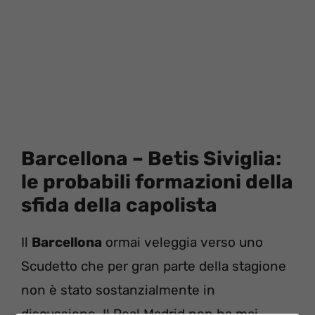
Barcellona – Betis Siviglia:
le probabili formazioni della
sfida della capolista
Il
Barcellona
ormai veleggia verso uno
Scudetto che per gran parte della stagione
non è stato sostanzialmente in
discussione. Il Real Madrid non ha mai