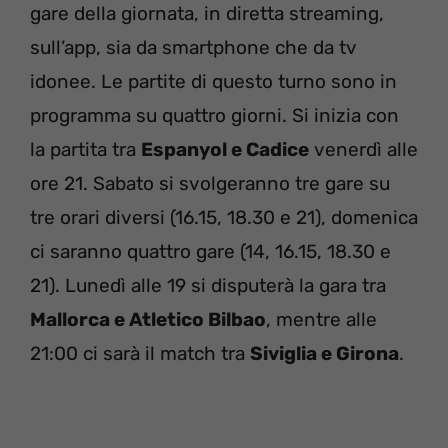
gare della giornata, in diretta streaming,
sull’app, sia da smartphone che da tv
idonee. Le partite di questo turno sono in
programma su quattro giorni. Si inizia con
la partita tra
Espanyol e Cadice
venerdì alle
ore 21. Sabato si svolgeranno tre gare su
tre orari diversi (16.15, 18.30 e 21), domenica
ci saranno quattro gare (14, 16.15, 18.30 e
21). Lunedì alle 19 si disputerà la gara tra
Mallorca e Atletico Bilbao
, mentre alle
21:00 ci sarà il match tra
Siviglia e Girona
.