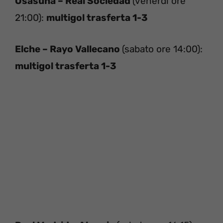
Osasuna – Real Sociedad
(venerdì ore
21:00):
multigol trasferta 1-3
Elche – Rayo Vallecano
(sabato ore 14:00):
multigol trasferta 1-3