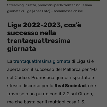
Streaming, diretta, pronostici per la trentacinquesima
giornata di Liga (Ansa Foto) – scommesse.online
Liga 2022-2023, cos’è
successo nella
trentaquattresima
giornata
La
trentaquattresima giornata
di Liga si è
aperta con il successo del Mallorca per 1-0
sul Cadice. Pronostico quindi rispettato e
stesso discorso per la
Real Sociedad
, che
trova solo un punto con il 2-2 sul Girona,
ma che basta per il multigol casa 1-3.