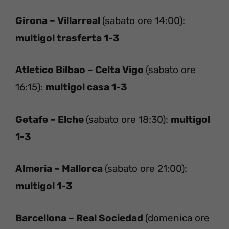
Girona – Villarreal
(sabato ore 14:00):
multigol trasferta 1-3
Atletico Bilbao – Celta Vigo
(sabato ore
16:15):
multigol casa 1-3
Getafe – Elche
(sabato ore 18:30):
multigol
1-3
Almeria – Mallorca
(sabato ore 21:00):
multigol 1-3
Barcellona – Real Sociedad
(domenica ore