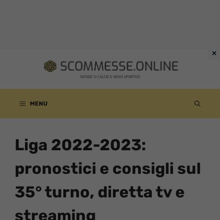
Vai
al
contenuto
MENU
Liga 2022-2023:
pronostici e consigli sul
35° turno, diretta tv e
streaming