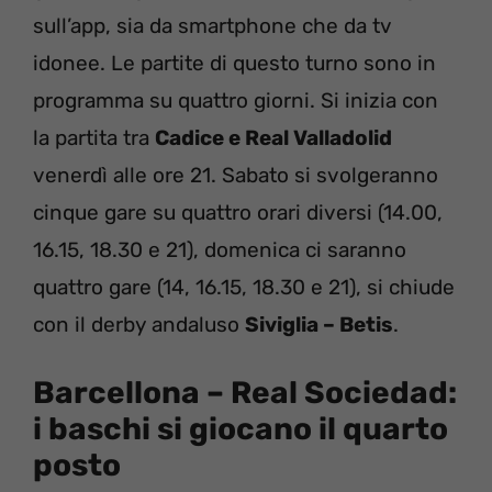
sull’app, sia da smartphone che da tv
idonee. Le partite di questo turno sono in
programma su quattro giorni. Si inizia con
la partita tra
Cadice e Real Valladolid
venerdì alle ore 21. Sabato si svolgeranno
cinque gare su quattro orari diversi (14.00,
16.15, 18.30 e 21), domenica ci saranno
quattro gare (14, 16.15, 18.30 e 21), si chiude
con il derby andaluso
Siviglia – Betis
.
Barcellona – Real Sociedad:
i baschi si giocano il quarto
posto