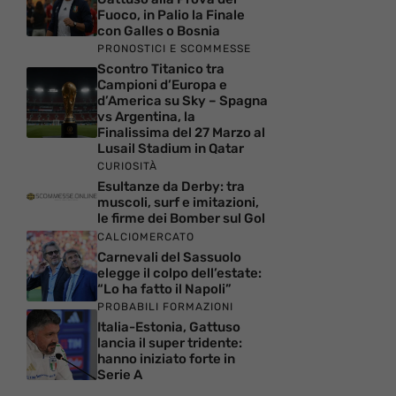
Fuoco, in Palio la Finale
con Galles o Bosnia
PRONOSTICI E SCOMMESSE
Scontro Titanico tra
Campioni d’Europa e
d’America su Sky – Spagna
vs Argentina, la
Finalissima del 27 Marzo al
Lusail Stadium in Qatar
CURIOSITÀ
Esultanze da Derby: tra
muscoli, surf e imitazioni,
le firme dei Bomber sul Gol
CALCIOMERCATO
Carnevali del Sassuolo
elegge il colpo dell’estate:
“Lo ha fatto il Napoli”
PROBABILI FORMAZIONI
Italia-Estonia, Gattuso
lancia il super tridente:
hanno iniziato forte in
Serie A