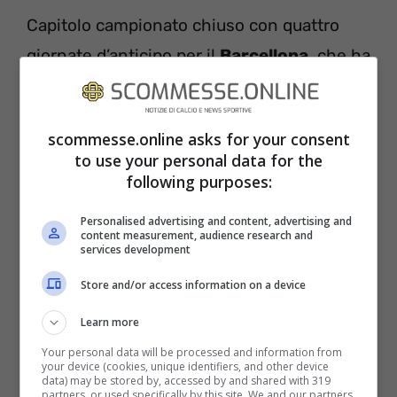
Capitolo campionato chiuso con quattro
giornate d’anticipo per il
Barcellona
, che ha
già festeggiato lo Scudetto. Lo stesso non
si può però dire per l’avversario di turno. La
scommesse.online asks for your consent
Real Sociedad
infatti ha ancora un
to use your personal data for the
piazzamento Champions League da
following purposes:
difendere. Il Villarreal quinto è a cinque
Personalised advertising and content, advertising and
punti di distacco. Un colpaccio al Camp Nou
content measurement, audience research and
services development
permetterebbe ai baschi di mettere un
Store and/or access information on a device
mattoncino importante in ottica coppa dalle
Learn more
grandi orecchie.
Xavi
non avrà a
Your personal data will be processed and information from
disposizione Gavi per squalifica.
your device (cookies, unique identifiers, and other device
data) may be stored by, accessed by and shared with 319
partners, or used specifically by this site. We and our partners