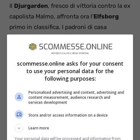
Il
Djurgarden
, fresco di vittoria contro la ex
capolista Malmo, affronta ora l’
Elfsborg
primo in classifica. I padroni di casa
sognano un secondo colpaccio che
accorcerebbe clamorosamente le distanze
in vetta, con gli ospiti che, a causa
scommesse.online asks for your consent
dell’ultimo pareggio, non sono riusciti a
to use your personal data for the
following purposes:
mettere l’allungo per mettere un po’ di
margine rispetto alle inseguitrici. Da questa
Personalised advertising and content, advertising and
content measurement, audience research and
gara potrebbe così uscire un altra candidata
services development
alla vittoria del titolo.
Store and/or access information on a device
Learn more
Djurgarden (4-3-3):
Zetterstrom;
Your personal data will be processed and information from