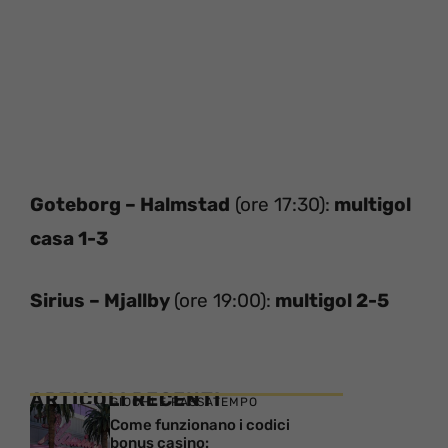
Goteborg – Halmstad
(ore 17:30):
multigol
casa 1-3
Sirius – Mjallby
(ore 19:00):
multigol 2-5
ARTICOLI RECENTI
GIOCHI E PASSATEMPO
Come funzionano i codici
bonus casino: