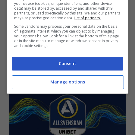
Johansson, Lofgren, Danielson, Kaib;
your device (cookies, unique identifiers, and other device
data) may be stored by, accessed by and shared with 319
Finndell, Berg, Schuller; Radetinac,
partners, or used specifically by this site. We and our partners
may use precise geolocation data.
List of partners.
Milleskog, Fallenius. All. Bergstrand
Some vendors may process your personal data on the basis
of legitimate interest, which you can object to by managing
your options below. Look for a link at the bottom of this page
Elfsborg (4-3-3):
Valdimarsson; Larsson,
or in the site menu to manage or withdraw consent in privacy
and cookie settings.
Holmen, Henriksson, Hult; Qasem, Baidoo,
Romer; Okkels, Gudjohnsen, Bernhardsson.
Consent
All. Thelin
Manage options