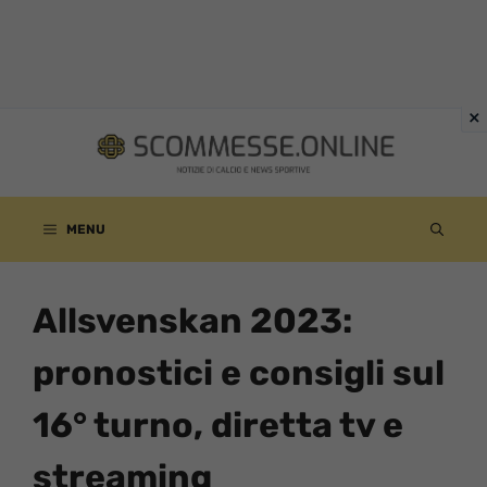
Vai
al
contenuto
MENU
Allsvenskan 2023:
pronostici e consigli sul
16° turno, diretta tv e
streaming