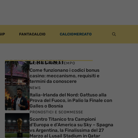
SIP
FANTACALCIO
CALCIOMERCATO
ARTICOLI RECENTI
GIOCHI E PASSATEMPO
Come funzionano i codici bonus
casino: meccanismo, requisiti e
termini da conoscere
NEWS
Italia-Irlanda del Nord: Gattuso alla
Prova del Fuoco, in Palio la Finale con
Galles o Bosnia
PRONOSTICI E SCOMMESSE
Scontro Titanico tra Campioni
d’Europa e d’America su Sky – Spagna
vs Argentina, la Finalissima del 27
Marzo al Lusail Stadium in Qatar