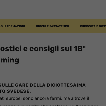
BILI FORMAZIONI
GIOCHI E PASSATEMPO
CURIOSITÀ E GOS
stici e consigli sul 18°
eaming
SULLE GARE DELLA DICIOTTESAIMA
TO SVEDESE
.
ati europei sono ancora fermi, ma altrove il