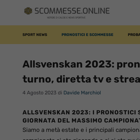
Vai
al
contenuto
SPORT NEWS
PRONOSTICI E SCOMMESSE
PROBA
Allsvenskan 2023: prono
turno, diretta tv e str
4 Agosto 2023
di
Davide Marchiol
ALLSVENSKAN 2023: I PRONOSTICI 
GIORNATA DEL MASSIMO
CAMPIONA
Siamo a metà estate e i principali campion