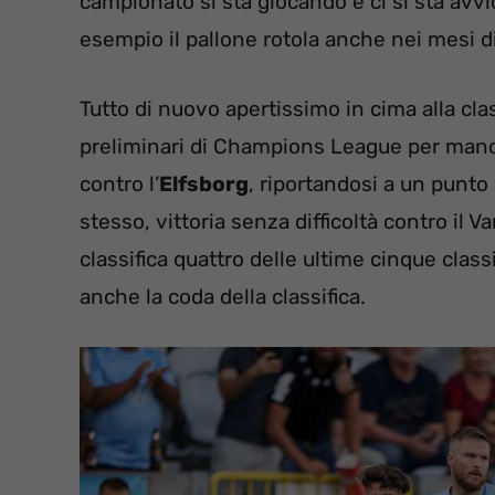
campionato si sta giocando e ci si sta avvi
esempio il pallone rotola anche nei mesi di
Tutto di nuovo apertissimo in cima alla class
preliminari di Champions League per mano 
contro l’
Elfsborg
, riportandosi a un punto 
stesso, vittoria senza difficoltà contro il
classifica quattro delle ultime cinque clas
anche la coda della classifica.