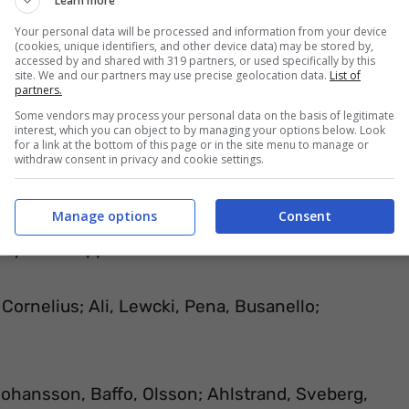
Learn more
tesima giornata:
Your personal data will be processed and information from your device
(cookies, unique identifiers, and other device data) may be stored by,
accessed by and shared with 319 partners, or used specifically by this
e ultimissime
site. We and our partners may use precise geolocation data.
List of
partners.
Some vendors may process your personal data on the basis of legitimate
assifica, con un solo punto in meno rispetto
interest, which you can object to by managing your options below. Look
for a link at the bottom of this page or in the site menu to manage or
osto a pari merito con l’Hacken e puntano a
withdraw consent in privacy and cookie settings.
ronte ci sarà l’
Halmstad
, che non trova il
Manage options
Consent
una pesante sconfitta per 5-0 contro il Varbergs.
quindi troppo difficile.
Cornelius; Ali, Lewcki, Pena, Busanello;
ohansson, Baffo, Olsson; Ahlstrand, Sveberg,