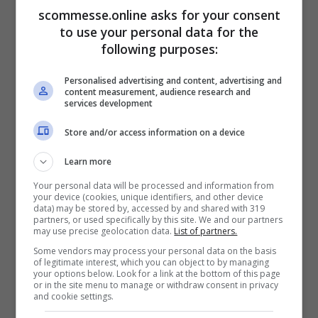
scommesse.online asks for your consent
to use your personal data for the
following purposes:
Personalised advertising and content, advertising and
content measurement, audience research and
services development
Store and/or access information on a device
Learn more
Your personal data will be processed and information from
your device (cookies, unique identifiers, and other device
data) may be stored by, accessed by and shared with 319
partners, or used specifically by this site. We and our partners
may use precise geolocation data.
List of partners.
Some vendors may process your personal data on the basis
of legitimate interest, which you can object to by managing
your options below. Look for a link at the bottom of this page
Samuel Chukwueze: la stampa specializzata non ha dubbi,
or in the site menu to manage or withdraw consent in privacy
and cookie settings.
è lui l’acquisto dell’estate (ansa foto) – scommesse.online