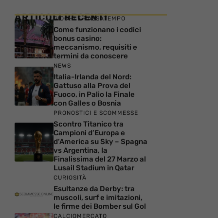
ARTICOLI RECENTI
GIOCHI E PASSATEMPO
Come funzionano i codici
bonus casino:
meccanismo, requisiti e
termini da conoscere
NEWS
Italia-Irlanda del Nord:
Gattuso alla Prova del
Fuoco, in Palio la Finale
con Galles o Bosnia
PRONOSTICI E SCOMMESSE
Scontro Titanico tra
Campioni d’Europa e
d’America su Sky – Spagna
vs Argentina, la
Finalissima del 27 Marzo al
Lusail Stadium in Qatar
CURIOSITÀ
Esultanze da Derby: tra
muscoli, surf e imitazioni,
le firme dei Bomber sul Gol
CALCIOMERCATO