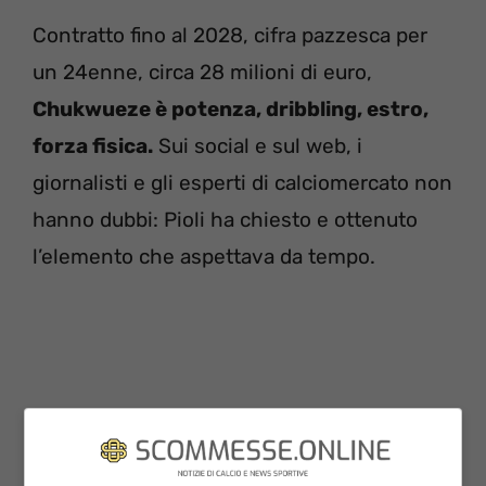
Contratto fino al 2028, cifra pazzesca per
un 24enne, circa 28 milioni di euro,
Chukwueze è potenza, dribbling, estro,
forza fisica.
Sui social e sul web, i
giornalisti e gli esperti di calciomercato non
hanno dubbi: Pioli ha chiesto e ottenuto
l’elemento che aspettava da tempo.