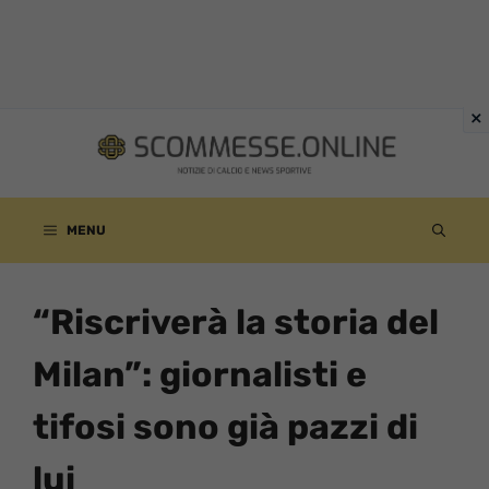
Vai
al
contenuto
MENU
“Riscriverà la storia del
Milan”: giornalisti e
tifosi sono già pazzi di
lui