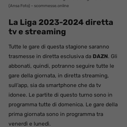
(Ansa Foto) – scommesse.online
La Liga 2023-2024 diretta
tv e streaming
Tutte le gare di questa stagione saranno
trasmesse in diretta esclusiva da
DAZN
. Gli
abbonati, quindi, potranno seguire tutte le
gare della giornata, in diretta streaming,
sull’app, sia da smartphone che da tv
idonee. Le partite di questo turno sono in
programma tutte di domenica. Le gare della
prima giornata sono in programma tra
venerdì e lunedì.