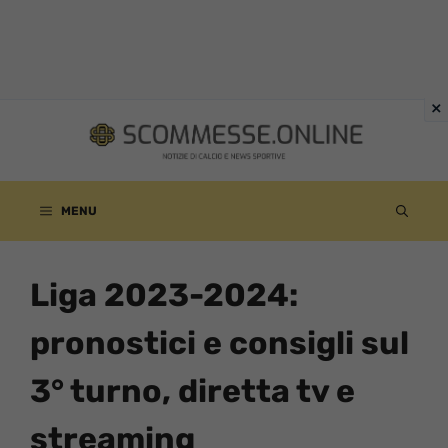
Vai
al
contenuto
MENU
Liga 2023-2024:
pronostici e consigli sul
3° turno, diretta tv e
streaming