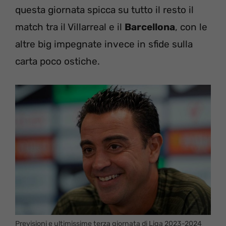
questa giornata spicca su tutto il resto il
match tra il Villarreal e il
Barcellona
, con le
altre big impegnate invece in sfide sulla
carta poco ostiche.
Previsioni e ultimissime terza giornata di Liga 2023-2024