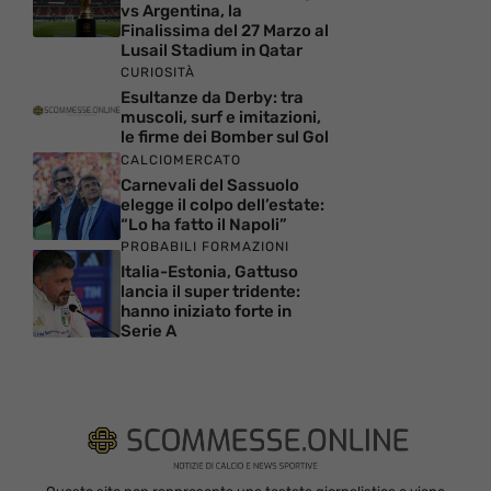
vs Argentina, la
Finalissima del 27 Marzo al
Lusail Stadium in Qatar
CURIOSITÀ
Esultanze da Derby: tra
muscoli, surf e imitazioni,
le firme dei Bomber sul Gol
CALCIOMERCATO
Carnevali del Sassuolo
elegge il colpo dell’estate:
“Lo ha fatto il Napoli”
PROBABILI FORMAZIONI
Italia-Estonia, Gattuso
lancia il super tridente:
hanno iniziato forte in
Serie A