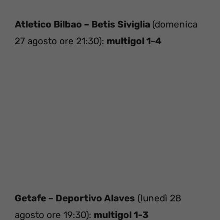
Atletico Bilbao – Betis Siviglia
(domenica
27 agosto ore 21:30):
multigol 1-4
Getafe – Deportivo Alaves
(lunedì 28
agosto ore 19:30):
multigol 1-3