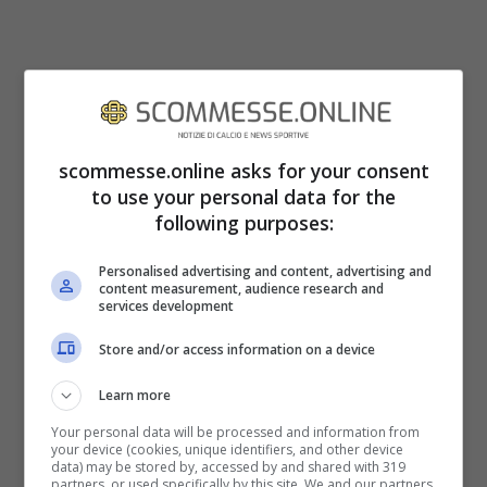
scommesse.online asks for your consent
to use your personal data for the
following purposes:
Mondiali truccati: secondo molti tifosi,
Personalised advertising and content, advertising and
c’è un fondo di verità
content measurement, audience research and
services development
Visti gli scandali degli ultimi anni, già molti
Store and/or access information on a device
sostenitori non vedono più i campionati di
Learn more
calcio con gli stessi occhi di una volta, poi
Your personal data will be processed and information from
arrivano queste dichiarazioni dell’ex c.t.
your device (cookies, unique identifiers, and other device
data) may be stored by, accessed by and shared with 319
degli
Orange
a portare di nuovo un po’ di
partners, or used specifically by this site. We and our partners