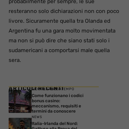
probabilmente per sempre, le sue
resteranno solo dichiarazioni non con poco
livore. Sicuramente quella tra Olanda ed
Argentina fu una gara molto movimentata
ma non si può dire che siano stati solo i
sudamericani a comportarsi male quella
sera.
ARTICOLI RECENTI
GIOCHI E PASSATEMPO
Come funzionano i codici
bonus casino:
meccanismo, requisiti e
termini da conoscere
NEWS
Italia-Irlanda del Nord:
Gattuso alla Prova del