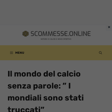
Vai
al
contenuto
MENU
Il mondo del calcio
senza parole: ” I
mondiali sono stati
truccati”