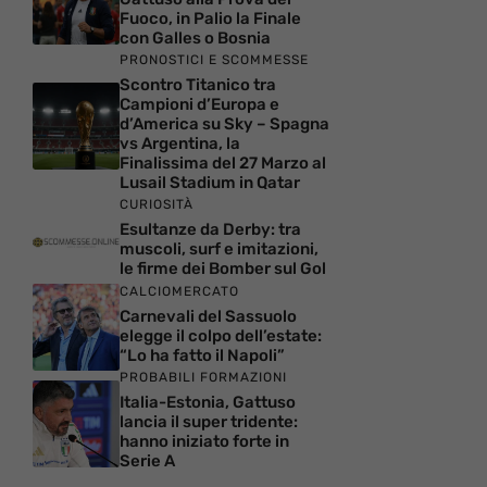
Fuoco, in Palio la Finale
con Galles o Bosnia
PRONOSTICI E SCOMMESSE
Scontro Titanico tra
Campioni d’Europa e
d’America su Sky – Spagna
vs Argentina, la
Finalissima del 27 Marzo al
Lusail Stadium in Qatar
CURIOSITÀ
Esultanze da Derby: tra
muscoli, surf e imitazioni,
le firme dei Bomber sul Gol
CALCIOMERCATO
Carnevali del Sassuolo
elegge il colpo dell’estate:
“Lo ha fatto il Napoli”
PROBABILI FORMAZIONI
Italia-Estonia, Gattuso
lancia il super tridente:
hanno iniziato forte in
Serie A