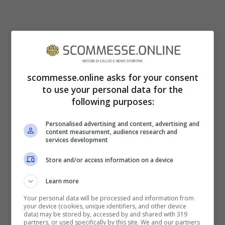
scommesse.online asks for your consent
to use your personal data for the
following purposes:
Personalised advertising and content, advertising and
content measurement, audience research and
services development
Una bellezza esplosiva quella della
prorompente classe ’94 che affascina il
Store and/or access information on a device
mondo ormai da un lungo periodo. Ed
Learn more
infatti, anche se è ancora molto giovane, la
Your personal data will be processed and information from
your device (cookies, unique identifiers, and other device
modella vanta già tantissimi seguaci in
data) may be stored by, accessed by and shared with 319
partners, or used specifically by this site. We and our partners