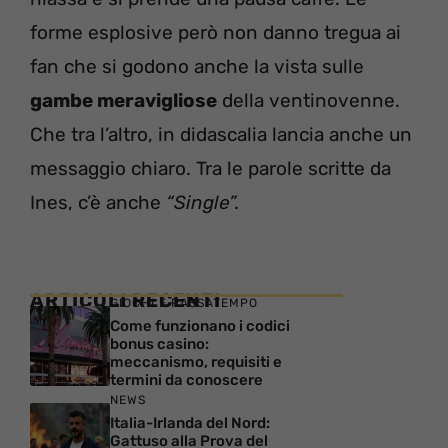
forme esplosive però non danno tregua ai
fan che si godono anche la vista sulle
gambe meravigliose
della ventinovenne.
Che tra l’altro, in didascalia lancia anche un
messaggio chiaro. Tra le parole scritte da
Ines, c’è anche
“Single”.
ARTICOLI RECENTI
GIOCHI E PASSATEMPO
Come funzionano i codici
bonus casino:
meccanismo, requisiti e
termini da conoscere
NEWS
Italia-Irlanda del Nord:
Gattuso alla Prova del