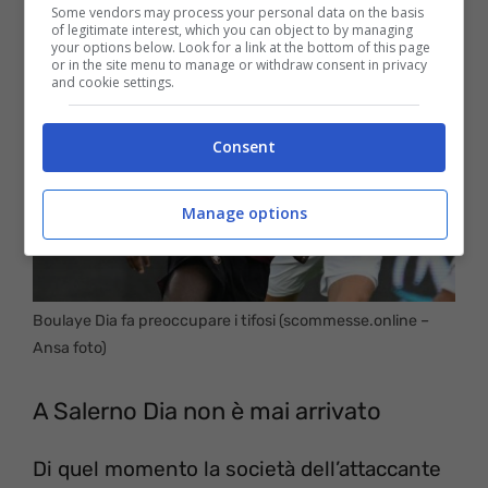
Some vendors may process your personal data on the basis
of legitimate interest, which you can object to by managing
your options below. Look for a link at the bottom of this page
or in the site menu to manage or withdraw consent in privacy
and cookie settings.
Consent
Manage options
Boulaye Dia fa preoccupare i tifosi (scommesse.online –
Ansa foto)
A Salerno Dia non è mai arrivato
Di quel momento la società dell’attaccante