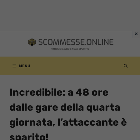
Vai
al
contenuto
MENU
Incredibile: a 48 ore
dalle gare della quarta
giornata, l’attaccante è
sparito!