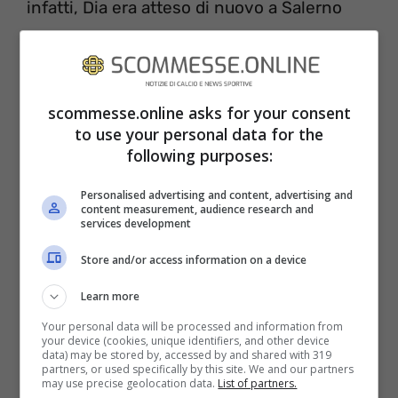
infatti, Dia era atteso di nuovo a Salerno
dove avrebbe dovuto svolgere degli
accertamenti per un infortunio
presentatosi proprio in nazionale, ma
scommesse.online asks for your consent
all’aeroporto
non è mai arrivato!
to use your personal data for the
following purposes:
Personalised advertising and content, advertising and
content measurement, audience research and
services development
Store and/or access information on a device
Learn more
Your personal data will be processed and information from
your device (cookies, unique identifiers, and other device
data) may be stored by, accessed by and shared with 319
partners, or used specifically by this site. We and our partners
may use precise geolocation data.
List of partners.