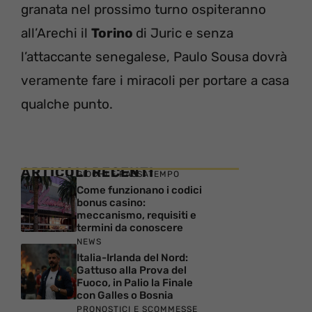
granata nel prossimo turno ospiteranno
all’Arechi il
Torino
di Juric e senza
l’attaccante senegalese, Paulo Sousa dovrà
veramente fare i miracoli per portare a casa
qualche punto.
ARTICOLI RECENTI
GIOCHI E PASSATEMPO
Come funzionano i codici
bonus casino:
meccanismo, requisiti e
termini da conoscere
NEWS
Italia-Irlanda del Nord:
Gattuso alla Prova del
Fuoco, in Palio la Finale
con Galles o Bosnia
PRONOSTICI E SCOMMESSE