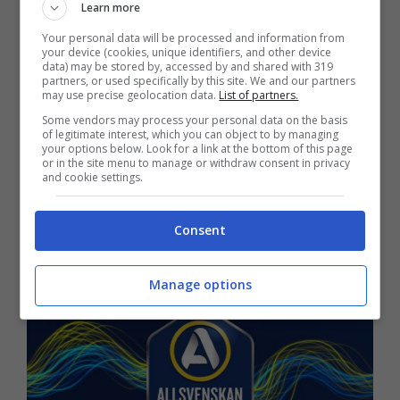
Elfsborg (4-3-3):
Valdimarsson; Larsson,
Learn more
Holmen, Ibrahim, Hult; Boateng,
Your personal data will be processed and information from
your device (cookies, unique identifiers, and other device
Baldursson, Baidoo; Okkels, Gudjohnsen,
data) may be stored by, accessed by and shared with 319
partners, or used specifically by this site. We and our partners
may use precise geolocation data.
List of partners.
Qasem. All. Thelin
Some vendors may process your personal data on the basis
of legitimate interest, which you can object to by managing
your options below. Look for a link at the bottom of this page
Kalmar (4-3-3):
Friedrich; Karlsson, Saetra,
or in the site menu to manage or withdraw consent in privacy
and cookie settings.
Sjostedt, Olafsson; Hallberg, Gojani,
Romarinho; Skrabb, Hummet, Shamoun. All.
Consent
Jansen
Manage options