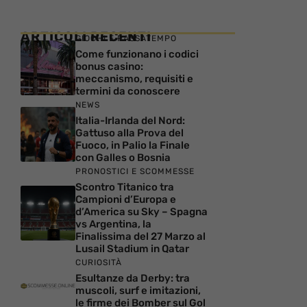
ARTICOLI RECENTI
GIOCHI E PASSATEMPO
Come funzionano i codici
bonus casino:
meccanismo, requisiti e
termini da conoscere
NEWS
Italia-Irlanda del Nord:
Gattuso alla Prova del
Fuoco, in Palio la Finale
con Galles o Bosnia
PRONOSTICI E SCOMMESSE
Scontro Titanico tra
Campioni d’Europa e
d’America su Sky – Spagna
vs Argentina, la
Finalissima del 27 Marzo al
Lusail Stadium in Qatar
CURIOSITÀ
Esultanze da Derby: tra
muscoli, surf e imitazioni,
le firme dei Bomber sul Gol