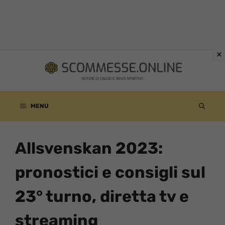
Vai
al
contenuto
MENU
Allsvenskan 2023:
pronostici e consigli sul
23° turno, diretta tv e
streaming