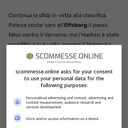
Continua la sfida in vetta alla classifica.
Poteva costar caro all’
Elfsborg
il passo
falso contro il Varnamo, ma l’Hacken è stato
sconfitto a sua volta, mentre il Malmo ha
rosicchiato un punto solo. I gialloneri quindi
sono sempre lì, ma ora bisogna subito
scommesse.online asks for your consent
invertire la rotta. Tra le mura amiche arriva
to use your personal data for the
un
Kalmar
che di rado è riuscito ad
following purposes:
espugnare la Boras Arena, ma la compagine
Personalised advertising and content, advertising and
del tecnico Thelin dovrà stare attento a
content measurement, audience research and
services development
non scivolare di nuovo.
Store and/or access information on a device