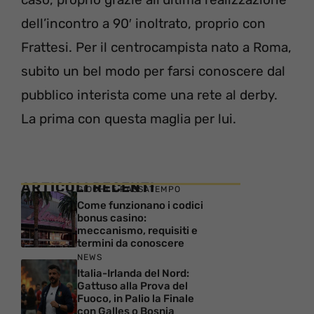
dell’incontro a 90′ inoltrato, proprio con
Frattesi. Per il centrocampista nato a Roma,
subito un bel modo per farsi conoscere dal
pubblico interista come una rete al derby.
La prima con questa maglia per lui.
ARTICOLI RECENTI
GIOCHI E PASSATEMPO
Come funzionano i codici
bonus casino:
meccanismo, requisiti e
termini da conoscere
NEWS
Italia-Irlanda del Nord:
Gattuso alla Prova del
Fuoco, in Palio la Finale
con Galles o Bosnia