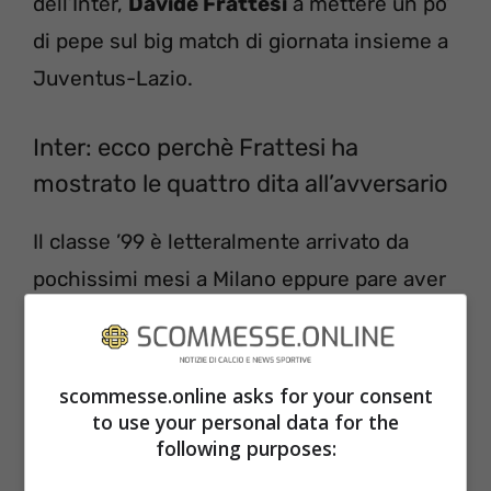
dell’Inter,
Davide Frattesi
a mettere un po’
di pepe sul big match di giornata insieme a
Juventus-Lazio.
Inter: ecco perchè Frattesi ha
mostrato le quattro dita all’avversario
Il classe ’99 è letteralmente arrivato da
pochissimi mesi a Milano eppure pare aver
già capito cosa sia il clima del derby; Anzi, a
dirla tutta ha anche imparato ad
interpretarla la stracittadina, visto che si è
scommesse.online asks for your consent
to use your personal data for the
unito pure ai nomi dei marcatori della
following purposes:
famosa
Manita
al Milan. Ma ancor prima del