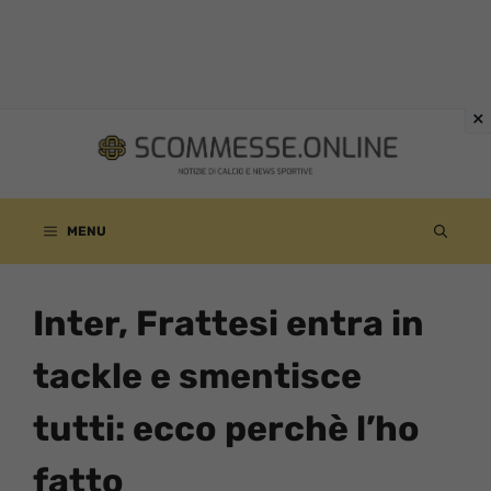
Vai
al
contenuto
MENU
Inter, Frattesi entra in
tackle e smentisce
tutti: ecco perchè l’ho
fatto