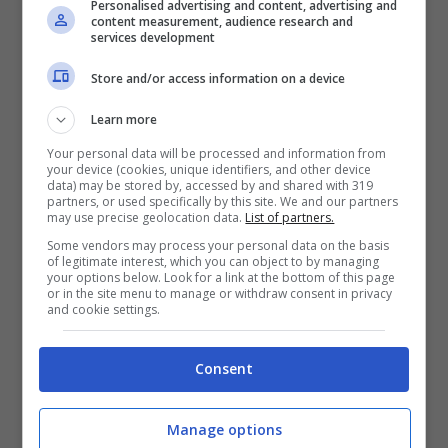
Personalised advertising and content, advertising and
suo gol, l’ex del Sassuolo si è cimentato in
content measurement, audience research and
services development
un gesto non proprio elegante.
Store and/or access information on a device
Learn more
Your personal data will be processed and information from
your device (cookies, unique identifiers, and other device
data) may be stored by, accessed by and shared with 319
partners, or used specifically by this site. We and our partners
may use precise geolocation data.
List of partners.
Some vendors may process your personal data on the basis
of legitimate interest, which you can object to by managing
your options below. Look for a link at the bottom of this page
or in the site menu to manage or withdraw consent in privacy
and cookie settings.
In quel momento le reti segnate dalla sua
Consent
squadra erano solo quattro e proprio le
Manage options
quattro dita sono quelle che Frattesi ha