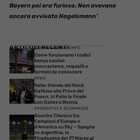
Bayern poi era furioso. Non avevano
ancora avvisato Nagelsmann
“.
ARTICOLI RECENTI
GIOCHI E PASSATEMPO
Come funzionano i codici
bonus casino:
meccanismo, requisiti e
termini da conoscere
NEWS
Italia-Irlanda del Nord:
Gattuso alla Prova del
Fuoco, in Palio la Finale
con Galles o Bosnia
PRONOSTICI E SCOMMESSE
Scontro Titanico tra
Campioni d’Europa e
d’America su Sky – Spagna
vs Argentina, la
Finalissima del 27 Marzo al