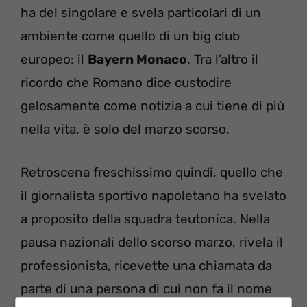
ha del singolare e svela particolari di un
ambiente come quello di un big club
europeo: il
Bayern Monaco
. Tra l’altro il
ricordo che Romano dice custodire
gelosamente come notizia a cui tiene di più
nella vita, è solo del marzo scorso.
Retroscena freschissimo quindi, quello che
il giornalista sportivo napoletano ha svelato
a proposito della squadra teutonica. Nella
pausa nazionali dello scorso marzo, rivela il
professionista, ricevette una chiamata da
parte di una persona di cui non fa il nome