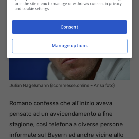
or in the site menu to manage or withdraw consent in privacy
and cookie settings.
Consent
Manage options
Julian Nagelsmann (scommesse.online – Ansa foto)
Romano confessa che all’inizio aveva
pensato ad un avvicendamento a fine
stagione, così telefona a diverse persone
informate sul Bayern ed anche vicine allo