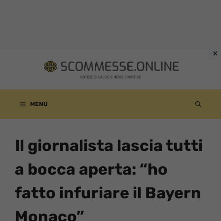
Vai
al
contenuto
MENU
Il giornalista lascia tutti
a bocca aperta: “ho
fatto infuriare il Bayern
Monaco”