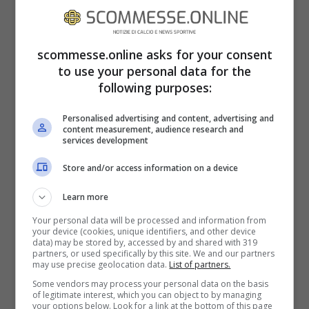
che gli diceva:
“
Va via Nagelsmann,
dentro Tuchel
“
. Come tutti oggi sappiamo,
i bavaresi stavano andando benissimo in
scommesse.online asks for your consent
to use your personal data for the
campionato ed in Europa ed una cosa del
following purposes:
genere sarebbe stata al quanto strana.
Personalised advertising and content, advertising and
content measurement, audience research and
services development
Store and/or access information on a device
Learn more
Your personal data will be processed and information from
your device (cookies, unique identifiers, and other device
data) may be stored by, accessed by and shared with 319
partners, or used specifically by this site. We and our partners
may use precise geolocation data.
List of partners.
Some vendors may process your personal data on the basis
of legitimate interest, which you can object to by managing
your options below. Look for a link at the bottom of this page