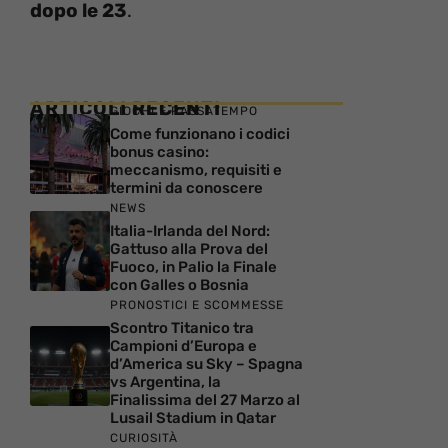
dopo le 23
.
ARTICOLI RECENTI
GIOCHI E PASSATEMPO
Come funzionano i codici
bonus casino:
meccanismo, requisiti e
termini da conoscere
NEWS
Italia-Irlanda del Nord:
Gattuso alla Prova del
Fuoco, in Palio la Finale
con Galles o Bosnia
PRONOSTICI E SCOMMESSE
Scontro Titanico tra
Campioni d’Europa e
d’America su Sky – Spagna
vs Argentina, la
Finalissima del 27 Marzo al
Lusail Stadium in Qatar
CURIOSITÀ