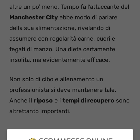
altre un po’ meno. Tempo fa l’attaccante del
Manchester City
ebbe modo di parlare
della sua alimentazione, rivelando di
assumere con regolarità carne, cuori e
fegati di manzo. Una dieta certamente
insolita, ma evidentemente efficace.
Non solo di cibo e allenamento un
professionista si deve mantenere tale.
Anche il
riposo
e i
tempi di recupero
sono
altrettanto importanti.