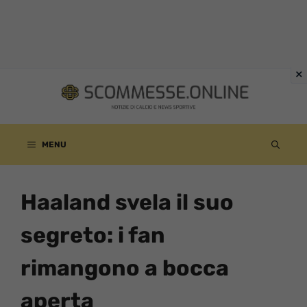
Vai
al
contenuto
MENU
Haaland svela il suo
segreto: i fan
rimangono a bocca
aperta