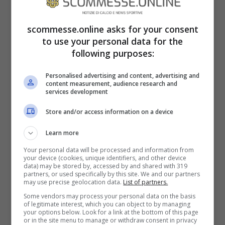
scommesse.online asks for your consent
to use your personal data for the
following purposes:
Personalised advertising and content, advertising and
content measurement, audience research and
services development
Store and/or access information on a device
Haaland svela a tutti il suo segreto
Learn more
La forma fisica di
Haaland
permette di
Your personal data will be processed and information from
impattare in maniera molto positiva sul suo
your device (cookies, unique identifiers, and other device
data) may be stored by, accessed by and shared with 319
partners, or used specifically by this site. We and our partners
rendimento. Segna ogni anno gol a raffica,
may use precise geolocation data.
List of partners.
trascina la squadra verso grandi risultati e
Some vendors may process your personal data on the basis
of legitimate interest, which you can object to by managing
in determinate occasioni è in grado di fare
your options below. Look for a link at the bottom of this page
or in the site menu to manage or withdraw consent in privacy