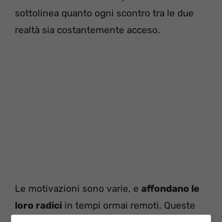
sottolinea quanto ogni scontro tra le due
realtà sia costantemente acceso.
Le motivazioni sono varie, e
affondano le
loro radici
in tempi ormai remoti. Queste