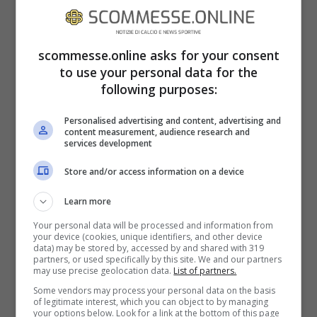
due realtà sportive sono tra le più influenti
e vincenti di tutta la storia del calcio di
Scozia. Soltanto l’Aberdeen di Sir Alex
scommesse.online asks for your consent
to use your personal data for the
Ferguson è riuscito ad interrompere il loro
following purposes:
dominio, e soltanto una volta nella storia.
Personalised advertising and content, advertising and
content measurement, audience research and
Nel
2012
alla squadra dei
Rangers
capitò
services development
un periodo fortemente negativo, per il
Store and/or access information on a device
quale si avvicinò addirittura l’ipotesi del
Learn more
fallimento. Questo ha interrotto l’acerrima
Your personal data will be processed and information from
rivalità per un periodo di circa tre anni, che
your device (cookies, unique identifiers, and other device
data) may be stored by, accessed by and shared with 319
partners, or used specifically by this site. We and our partners
però non sono bastati ad attenuare i
may use precise geolocation data.
List of partners.
dissapori tra i tifosi. Tutti si sono poi rifatti
Some vendors may process your personal data on the basis
of legitimate interest, which you can object to by managing
alla grande, tra partecipazioni alle
your options below. Look for a link at the bottom of this page