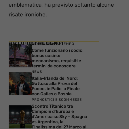
emblematica, ha previsto soltanto alcune
risate ironiche.
ARTICOLI RECENTI
GIOCHI E PASSATEMPO
Come funzionano i codici
bonus casino:
meccanismo, requisiti e
termini da conoscere
NEWS
Italia-Irlanda del Nord:
Gattuso alla Prova del
Fuoco, in Palio la Finale
con Galles o Bosnia
PRONOSTICI E SCOMMESSE
Scontro Titanico tra
Campioni d’Europa e
d’America su Sky – Spagna
vs Argentina, la
Finalissima del 27 Marzo al