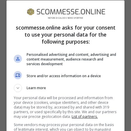
scommesse.online asks for your consent
to use your personal data for the
following purposes:
Intanto, ha così parlato l’ex portiere:
“Io
Personalised advertising and content, advertising and
content measurement, audience research and
sono vecchio, ma il Mondiale concentrato
services development
in una nazione mi sembrava fosse giusto,
Store and/or access information on a device
se adesso scelgono di spargerlo per il
Learn more
mondo perde di valore il Mondiale stesso,
Your personal data will be processed and information from
your device (cookies, unique identifiers, and other device
credo che un centro ci debba essere
data) may be stored by, accessed by and shared with 319
partners, or used specifically by this site. We and our partners
sempre”.
Un Mondiale che quindi non
may use precise geolocation data.
List of partners.
avrebbe più una personalità, un ricordo
Some vendors may process your personal data on the basis
of legitimate interest, which you can object to by managing