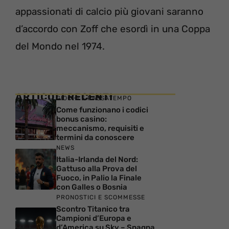
appassionati di calcio più giovani saranno
d’accordo con Zoff che esordì in una Coppa
del Mondo nel 1974.
ARTICOLI RECENTI
GIOCHI E PASSATEMPO
Come funzionano i codici
bonus casino:
meccanismo, requisiti e
termini da conoscere
NEWS
Italia-Irlanda del Nord:
Gattuso alla Prova del
Fuoco, in Palio la Finale
con Galles o Bosnia
PRONOSTICI E SCOMMESSE
Scontro Titanico tra
Campioni d’Europa e
d’America su Sky – Spagna