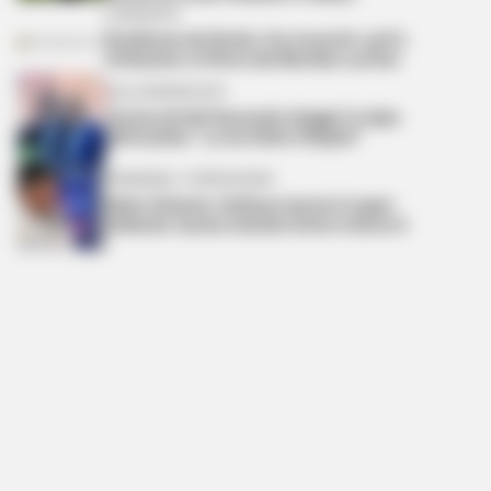
CURIOSITÀ
Esultanze da Derby: tra muscoli, surf e
imitazioni, le firme dei Bomber sul Gol
CALCIOMERCATO
Carnevali del Sassuolo elegge il colpo
dell’estate: “Lo ha fatto il Napoli”
PROBABILI FORMAZIONI
Italia-Estonia, Gattuso lancia il super
tridente: hanno iniziato forte in Serie A