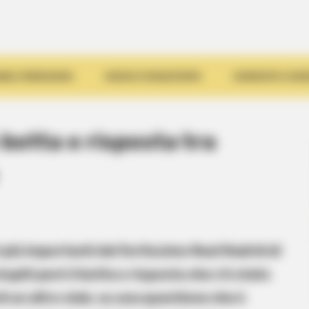
BILI FORMAZIONI
GIOCHI E PASSATEMPO
CURIOSITÀ E GOS
botta e risposta tra
 più importanti del fortissimo Real Madrid di
tupiti però il botta e risposta che c’è stato
di un altro club, su una questione che è