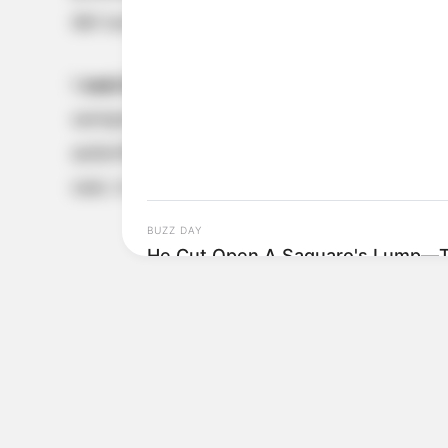
del suo tesserato, al fine di sostenerlo.
I
casi di razzismo
negli stadi di tutta la 
sempre più presenti, e stanno diventando u
autorità locali e le istituzioni stanno cerc
casi, è accaduto nella stagione scorsa a Va