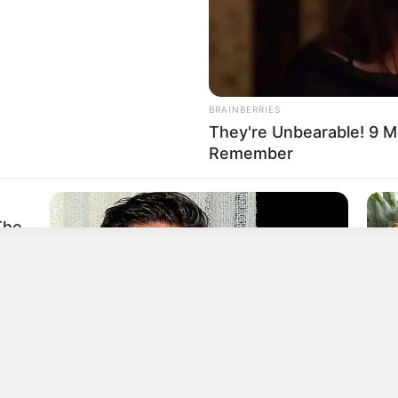
Spagna, così come nel resto d’Europa, sono
na vera e propria piaga sociale. Piaga che le
ando di combattere in tutti i modi. Uno di questi
lencia, durante l’incontro Valencia-Real Madrid.