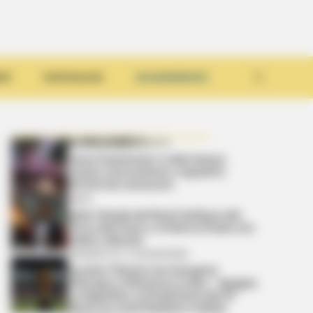
SIP
FANTACALCIO
CALCIOMERCATO
ARTICOLI RECENTI
GIOCHI E PASSATEMPO
Come funzionano i codici bonus
casino: meccanismo, requisiti e
termini da conoscere
NEWS
Italia-Irlanda del Nord: Gattuso alla
Prova del Fuoco, in Palio la Finale con
Galles o Bosnia
PRONOSTICI E SCOMMESSE
Scontro Titanico tra Campioni
d’Europa e d’America su Sky – Spagna
vs Argentina, la Finalissima del 27
Marzo al Lusail Stadium in Qatar