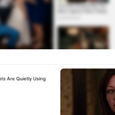
cade in campo
ri colleghi è da tempo vittima di urla e insulti
ortato lo stesso Real Madrid, ad assumere una
 avvenendo, schierandosi ovviamente a fianco