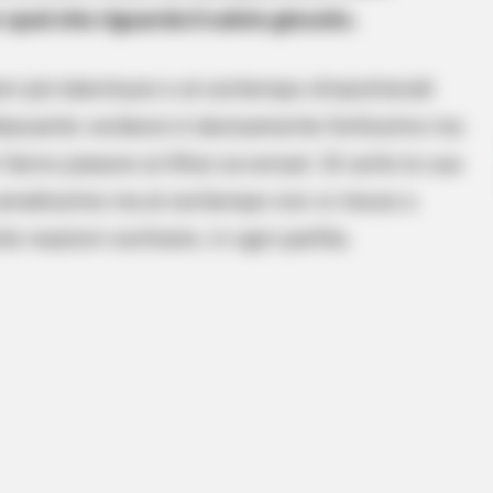
quel che riguarda il calcio giocato.
ri più talentuosi e al contempo chiacchierati
’attaccante verdeoro è decisamente fortissimo ma
anno piacere ai tifosi avversari. Di certo le sue
amatissime ma al contempo non si riesce a
te reazioni contrarie, in ogni partita.