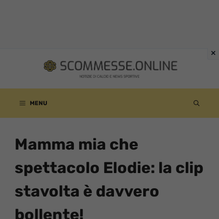
Vai
al
contenuto
MENU
Mamma mia che
spettacolo Elodie: la clip
stavolta è davvero
bollente!