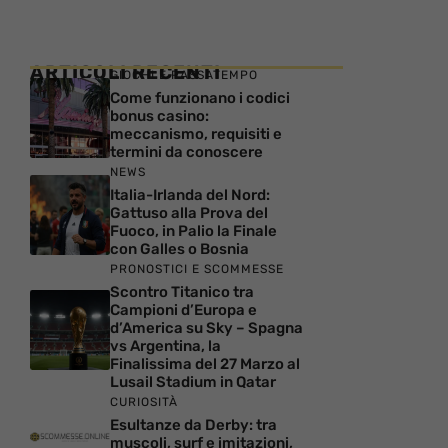
ARTICOLI RECENTI
GIOCHI E PASSATEMPO
Come funzionano i codici
bonus casino:
meccanismo, requisiti e
termini da conoscere
NEWS
Italia-Irlanda del Nord:
Gattuso alla Prova del
Fuoco, in Palio la Finale
con Galles o Bosnia
PRONOSTICI E SCOMMESSE
Scontro Titanico tra
Campioni d’Europa e
d’America su Sky – Spagna
vs Argentina, la
Finalissima del 27 Marzo al
Lusail Stadium in Qatar
CURIOSITÀ
Esultanze da Derby: tra
muscoli, surf e imitazioni,