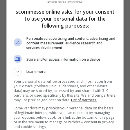
scommesse.online asks for your consent
to use your personal data for the
following purposes:
Personalised advertising and content, advertising and
content measurement, audience research and
services development
Store and/or access information on a device
Learn more
Your personal data will be processed and information from
your device (cookies, unique identifiers, and other device
data) may be stored by, accessed by and shared with 319
partners, or used specifically by this site. We and our partners
Il nuovo video di Elodie fa impazzire i fan (Instagram) –
may use precise geolocation data.
List of partners.
scommesse.online
Some vendors may process your personal data on the basis
of legitimate interest, which you can object to by managing
your options below. Look for a link at the bottom of this page
Abbiamo esempi come
Pensare male
in
or in the site menu to manage or withdraw consent in privacy
and cookie settings.
collaborazione con The Kolors,
Margarita
,