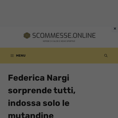
Vai
al
contenuto
MENU
Federica Nargi
sorprende tutti,
indossa solo le
mutandine