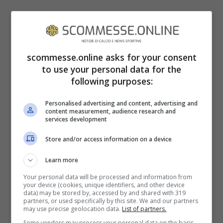
scommesse.online asks for your consent
to use your personal data for the
following purposes:
Personalised advertising and content, advertising and
content measurement, audience research and
Oggi però la meravigliosa trentatreenne fa
services development
pochi sconti e regala un nuovo post da
Store and/or access information on a device
batticuore ai tantissimi seguaci. Da tener
Learn more
conto che Federica deve accontentare un
Your personal data will be processed and information from
numero di
follower Instagram incredibile:
your device (cookies, unique identifiers, and other device
data) may be stored by, accessed by and shared with 319
ben 4,3 milioni.
partners, or used specifically by this site. We and our partners
may use precise geolocation data.
List of partners.
Some vendors may process your personal data on the basis