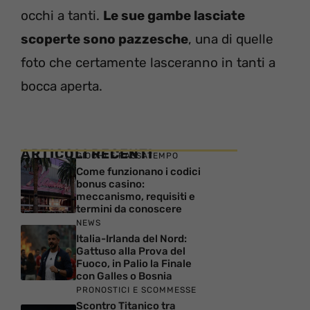
occhi a tanti.
Le sue gambe lasciate
scoperte sono pazzesche
, una di quelle
foto che certamente lasceranno in tanti a
bocca aperta.
ARTICOLI RECENTI
GIOCHI E PASSATEMPO
Come funzionano i codici
bonus casino:
meccanismo, requisiti e
termini da conoscere
NEWS
Italia-Irlanda del Nord:
Gattuso alla Prova del
Fuoco, in Palio la Finale
con Galles o Bosnia
PRONOSTICI E SCOMMESSE
Scontro Titanico tra