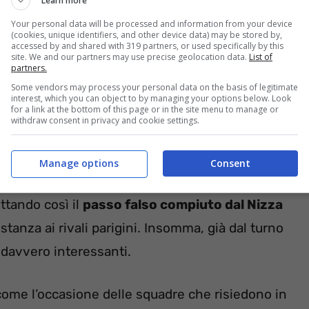
Learn more
Your personal data will be processed and information from your device
(cookies, unique identifiers, and other device data) may be stored by,
accessed by and shared with 319 partners, or used specifically by this
site. We and our partners may use precise geolocation data.
List of
partners.
Some vendors may process your personal data on the basis of legitimate
interest, which you can object to by managing your options below. Look
for a link at the bottom of this page or in the site menu to manage or
withdraw consent in privacy and cookie settings.
SA Foto
Manage options
Consent
uttando così il
passo falso compiuto dal Nizza
tanza ai rivali parigini. Insomma, già dal turno
 davvero interessanti.
come l’occasione delle squadre che risiedono in