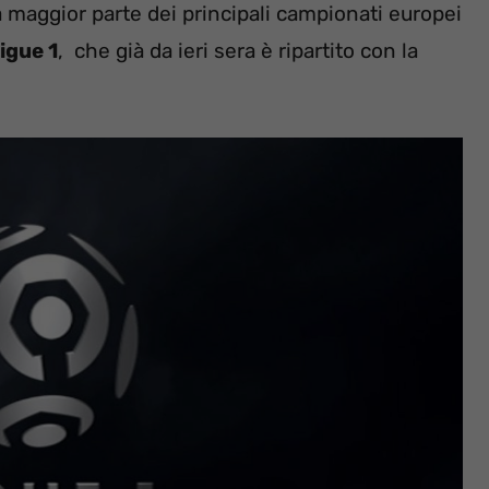
a maggior parte dei principali campionati europei
igue 1
, che già da ieri sera è ripartito con la