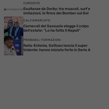
CURIOSITÀ
Esultanze da Derby: tra muscoli, surf e
imitazioni, le firme dei Bomber sul Gol
CALCIOMERCATO
Carnevali del Sassuolo elegge il colpo
dell’estate: “Lo ha fatto il Napoli”
PROBABILI FORMAZIONI
Italia-Estonia, Gattuso lancia il super
tridente: hanno iniziato forte in Serie A