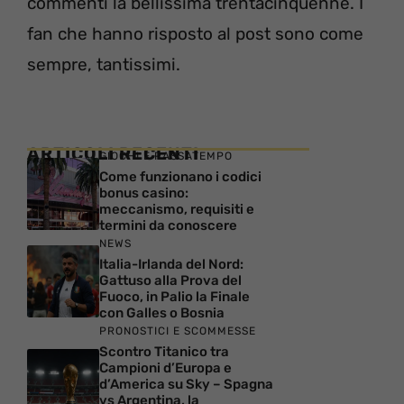
commenti la bellissima trentacinquenne. I
fan che hanno risposto al post sono come
sempre, tantissimi.
ARTICOLI RECENTI
GIOCHI E PASSATEMPO
Come funzionano i codici
bonus casino:
meccanismo, requisiti e
termini da conoscere
NEWS
Italia-Irlanda del Nord:
Gattuso alla Prova del
Fuoco, in Palio la Finale
con Galles o Bosnia
PRONOSTICI E SCOMMESSE
Scontro Titanico tra
Campioni d’Europa e
d’America su Sky – Spagna
vs Argentina, la