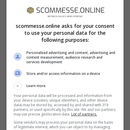
Per questo ben presto diventerà anche
testimonial per varie compagnie, marchi di
scommesse.online asks for your consent
moda, sarà sempre più seguita a livello
to use your personal data for the
mediatico e sui social. Ad oggi, l’ormai ex
following purposes:
atleta italiana, è seguita infatti da poco
Personalised advertising and content, advertising and
meno di
2 milioni di follower
solo su
content measurement, audience research and
services development
Instagram. Un successo che naturalmente
Store and/or access information on a device
l’ha anche inserita spesso nelle pagine di
Learn more
gossip. Oggi che ha un nuovo amore quindi,
Your personal data will be processed and information from
tutti staranno cliccando sul suo profilo. Lei
your device (cookies, unique identifiers, and other device
data) may be stored by, accessed by and shared with 319
si chiama
Vanessa
ed è un bellissimo
partners, or used specifically by this site. We and our partners
may use precise geolocation data.
List of partners.
bulldog francese.
Some vendors may process your personal data on the basis
of legitimate interest, which you can object to by managing