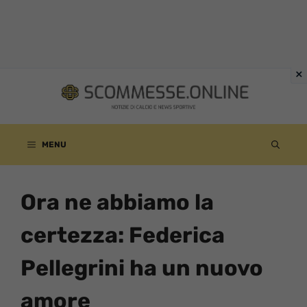
Vai
al
contenuto
MENU
Ora ne abbiamo la
certezza: Federica
Pellegrini ha un nuovo
amore