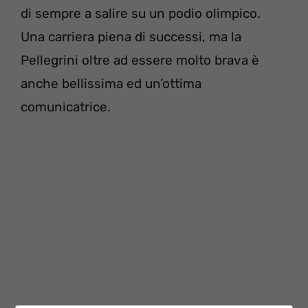
di sempre a salire su un podio olimpico.
Una carriera piena di successi, ma la
Pellegrini oltre ad essere molto brava è
anche bellissima ed un’ottima
comunicatrice.