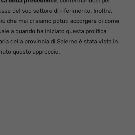
ssa onda precedente
, confermandosi per
sse del suo settore di riferimento. Inoltre,
più che mai ci siamo potuti accorgere di come
ale a quando ha iniziato questa prolifica
naria della provincia di Salerno è stata vista in
enuto questo approccio.