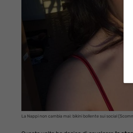
La Nappi non cambia mai: bikini bollente sui social (Sco