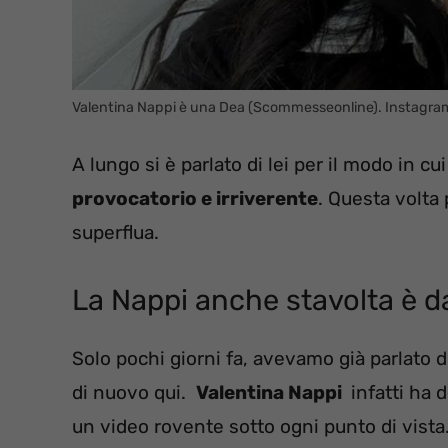
Valentina Nappi è una Dea (Scommesseonline). Instagra
A lungo si è parlato di lei per il modo in cui
provocatorio e irriverente
. Questa volta 
superflua.
La Nappi anche stavolta è d
Solo pochi giorni fa, avevamo già parlato d
di nuovo qui.
Valentina Nappi
infatti ha 
un video rovente sotto ogni punto di vista