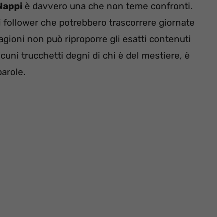
Nappi
è davvero una che non teme confronti.
 i follower che potrebbero trascorrere giornate
agioni non può riproporre gli esatti contenuti
cuni trucchetti degni di chi è del mestiere, è
parole.