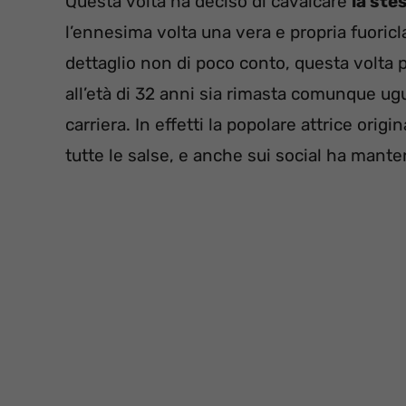
Questa volta ha deciso di cavalcare
la ste
l’ennesima volta una vera e propria fuoricla
dettaglio non di poco conto, questa volta 
all’età di 32 anni sia rimasta comunque ugu
carriera. In effetti la popolare attrice origi
tutte le salse, e anche sui social ha mant