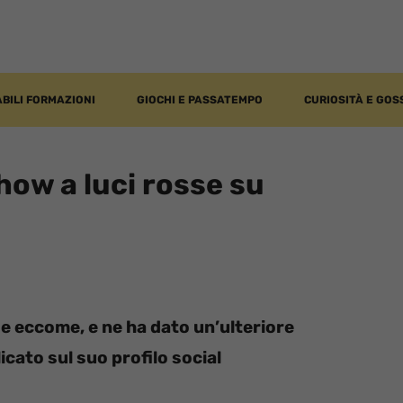
BILI FORMAZIONI
GIOCHI E PASSATEMPO
CURIOSITÀ E GOS
how a luci rosse su
de eccome, e ne ha dato un’ulteriore
cato sul suo profilo social