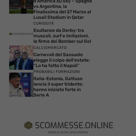
d’America su Sky – Spagna
vs Argentina, la
Finalissima del 27 Marzo al
Lusail Stadium in Qatar
CURIOSITÀ
Esultanze da Derby: tra
muscoli, surf e imitazioni,
le firme dei Bomber sul Gol
CALCIOMERCATO
Carnevali del Sassuolo
elegge il colpo dell’estate:
“Lo ha fatto il Napoli”
PROBABILI FORMAZIONI
Italia-Estonia, Gattuso
lancia il super tridente:
hanno iniziato forte in
Serie A