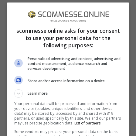
Tutto è partito dal fatto che i due sembrano
scommesse.online asks for your consent
essere stati visti insieme più volte. Anche
to use your personal data for the
se in realtà l’inviato ha una relazione, nata
following purposes:
nel 2016, dal quale sono scaturiti anche dei
Personalised advertising and content, advertising and
figli. Si potrebbe dunque pensare che sia
content measurement, audience research and
services development
l’ennesimo frutto “marcio” del gossip, che
Store and/or access information on a device
qualche paparazzo ha messo in giro per
fare parlare di
chissà quale esclusiva
.
Learn more
Your personal data will be processed and information from
your device (cookies, unique identifiers, and other device
Ad oggi non ci sono elementi o prove certe
data) may be stored by, accessed by and shared with 319
partners, or used specifically by this site. We and our partners
che facciano presagire ciò, ma l’unica cosa
may use precise geolocation data.
List of partners.
Some vendors may process your personal data on the basis
certa è il meraviglioso fisico della bella
De