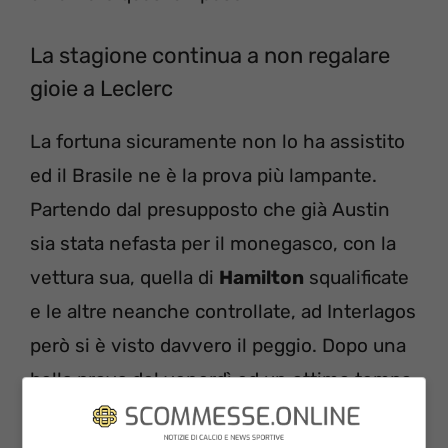
La stagione continua a non regalare
gioie a Leclerc
La fortuna sicuramente non lo ha assistito
ed il Brasile ne è la prova più lampante.
Partendo dal presupposto che già Austin
sia stata nefasta per il monegasco, con la
vettura sua, quella di
Hamilton
squalificate
e le altre neanche controllate, ad Interlagos
però si è visto davvero il peggio. Dopo una
bella prova del venerdì ed un ottimo tempo
al sabato, la numero 16 non ha poi visto la
partenza della Gara.