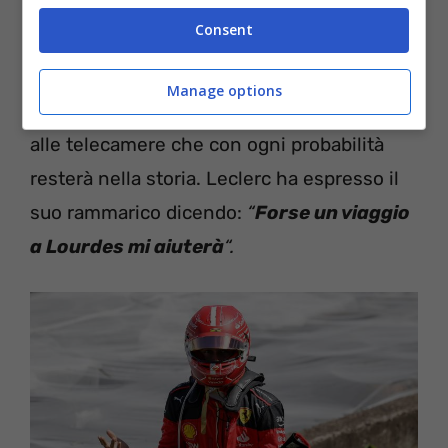
commesso errori in manovra. Qualcosa,
Consent
sembra, non andava nella sua macchina
che non gli ha consentito di sterzare
Manage options
quando doveva. Risultato? Una frase detta
alle telecamere che con ogni probabilità
resterà nella storia. Leclerc ha espresso il
suo rammarico dicendo:
“
Forse un viaggio
a Lourdes mi aiuterà
“.