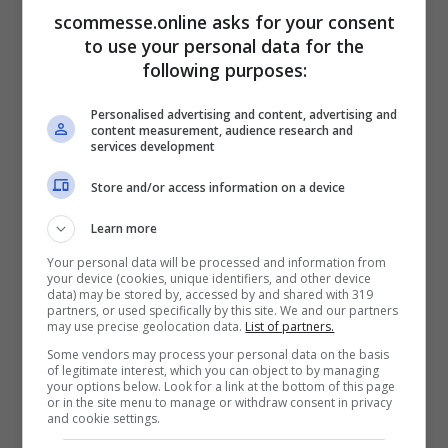
scommesse.online asks for your consent
to use your personal data for the
following purposes:
Personalised advertising and content, advertising and
content measurement, audience research and
services development
Store and/or access information on a device
Learn more
Your personal data will be processed and information from
your device (cookies, unique identifiers, and other device
data) may be stored by, accessed by and shared with 319
partners, or used specifically by this site. We and our partners
Leclerc è andato a muro nel giro di
may use precise geolocation data.
List of partners.
ricognizione, rompendo la sua Ferrari
.
Some vendors may process your personal data on the basis
of legitimate interest, which you can object to by managing
Non credeva ai suoi occhi il pilota della
your options below. Look for a link at the bottom of this page
or in the site menu to manage or withdraw consent in privacy
and cookie settings.
Rossa, che sembrerebbe non aver