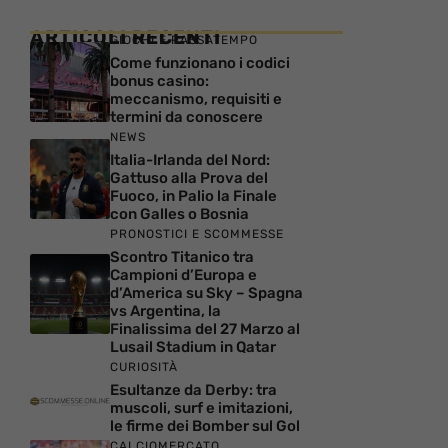
ARTICOLI RECENTI
GIOCHI E PASSATEMPO
Come funzionano i codici
bonus casino:
meccanismo, requisiti e
termini da conoscere
NEWS
Italia-Irlanda del Nord:
Gattuso alla Prova del
Fuoco, in Palio la Finale
con Galles o Bosnia
PRONOSTICI E SCOMMESSE
Scontro Titanico tra
Campioni d’Europa e
d’America su Sky – Spagna
vs Argentina, la
Finalissima del 27 Marzo al
Lusail Stadium in Qatar
CURIOSITÀ
Esultanze da Derby: tra
muscoli, surf e imitazioni,
le firme dei Bomber sul Gol
CALCIOMERCATO