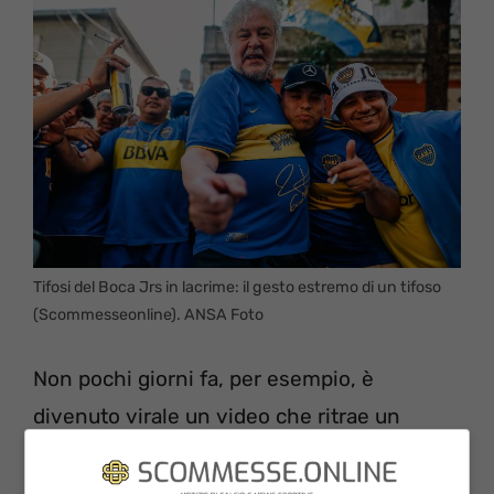
Tifosi del Boca Jrs in lacrime: il gesto estremo di un tifoso
(Scommesseonline). ANSA Foto
Non pochi giorni fa, per esempio, è
divenuto virale un video che ritrae un
giovane supporter in preda ad un discorso
di puro amore e di pura passione per questo