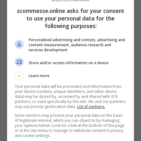
sport. Entrambi gli avvenimenti citati, per
scommesse.online asks for your consent
to use your personal data for the
quanto diametralmente opposti, riguardano
following purposes:
la stessa squadra: il Boca Juniors.
Personalised advertising and content, advertising and
Recentemente si è tenuta la
finale di Copa
content measurement, audience research and
services development
Libertadores
, che ha visto gli Xeneizes
impegnati contro i rivali brasiliani del
Store and/or access information on a device
Fluminense.
Learn more
Your personal data will be processed and information from
your device (cookies, unique identifiers, and other device
data) may be stored by, accessed by and shared with 319
partners, or used specifically by this site. We and our partners
may use precise geolocation data.
List of partners.
Some vendors may process your personal data on the basis
of legitimate interest, which you can object to by managing
your options below. Look for a link at the bottom of this page
or in the site menu to manage or withdraw consent in privacy
and cookie settings.