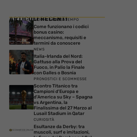
ARTICOLI RECENTI
GIOCHI E PASSATEMPO
Come funzionano i codici
bonus casino:
meccanismo, requisiti e
termini da conoscere
NEWS
Italia-Irlanda del Nord:
Gattuso alla Prova del
Fuoco, in Palio la Finale
con Galles o Bosnia
PRONOSTICI E SCOMMESSE
Scontro Titanico tra
Campioni d’Europa e
d’America su Sky – Spagna
vs Argentina, la
Finalissima del 27 Marzo al
Lusail Stadium in Qatar
CURIOSITÀ
Esultanze da Derby: tra
muscoli, surf e imitazioni,