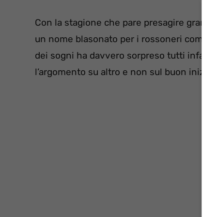
Con la stagione che pare presagire grandi r
un nome blasonato per i rossoneri come q
dei sogni ha davvero sorpreso tutti infatt
l’argomento su altro e non sul buon inizio d