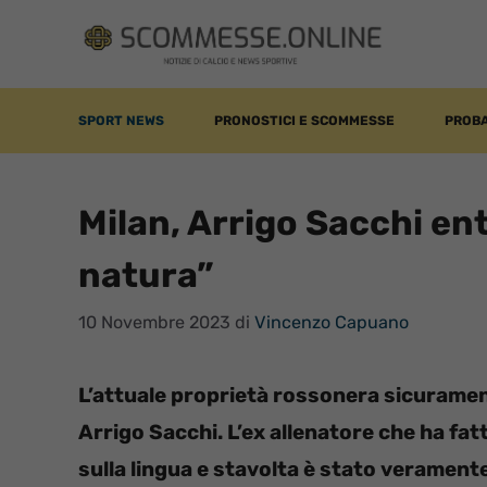
Vai
al
contenuto
SPORT NEWS
PRONOSTICI E SCOMMESSE
PROBA
Milan, Arrigo Sacchi en
natura”
10 Novembre 2023
di
Vincenzo Capuano
L’attuale proprietà rossonera sicuramen
Arrigo Sacchi. L’ex allenatore che ha fatt
sulla lingua e stavolta è stato verament