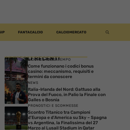
SIP
FANTACALCIO
CALCIOMERCATO
ARTICOLI RECENTI
GIOCHI E PASSATEMPO
Come funzionano i codici bonus
casino: meccanismo, requisiti e
termini da conoscere
NEWS
Italia-Irlanda del Nord: Gattuso alla
Prova del Fuoco, in Palio la Finale con
Galles o Bosnia
PRONOSTICI E SCOMMESSE
Scontro Titanico tra Campioni
d’Europa e d’America su Sky – Spagna
vs Argentina, la Finalissima del 27
Marzo al Lusail Stadium in Qatar