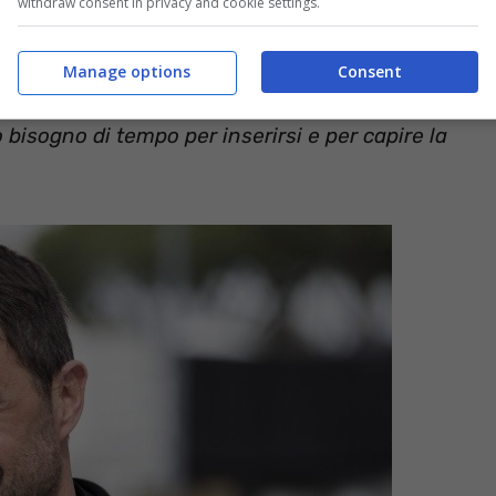
withdraw consent in privacy and cookie settings.
Sport,
Sacchi infatti ha sbottato:
“
Mandare via
tura
. Prendere così tanti stranieri nuovi in una
Manage options
Consent
o in una squadra con pochi italiani. Questo
bisogno di tempo per inserirsi e per capire la