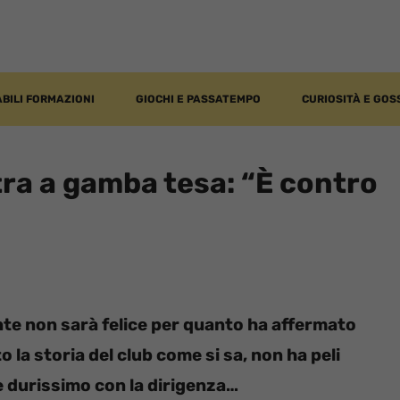
BILI FORMAZIONI
GIOCHI E PASSATEMPO
CURIOSITÀ E GOS
tra a gamba tesa: “È contro
te non sarà felice per quanto ha affermato
o la storia del club come si sa, non ha peli
e durissimo con la dirigenza…