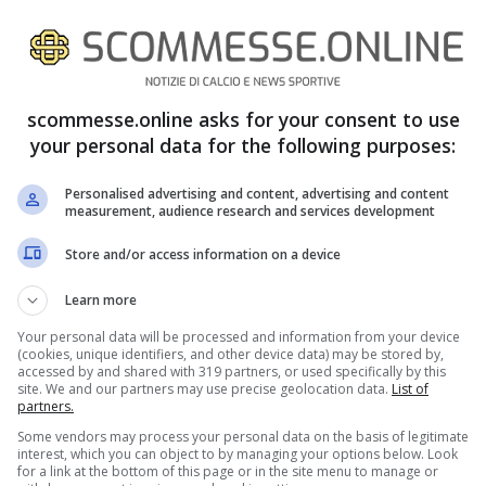
isultati, è andato infatti un po’ controcorrente
uello di
Arrigo Sacchi
. L’ex allenatore del Milan
scommesse.online asks for your consent to use
i quando parlando delle sue idee ha spostato
your personal data for the following purposes:
i stagione di Pioli e dei suoi ragazzi.
Personalised advertising and content, advertising and content
measurement, audience research and services development
Store and/or access information on a device
Learn more
Your personal data will be processed and information from your device
(cookies, unique identifiers, and other device data) may be stored by,
accessed by and shared with 319 partners, or used specifically by this
site. We and our partners may use precise geolocation data.
List of
partners.
Some vendors may process your personal data on the basis of legitimate
interest, which you can object to by managing your options below. Look
for a link at the bottom of this page or in the site menu to manage or