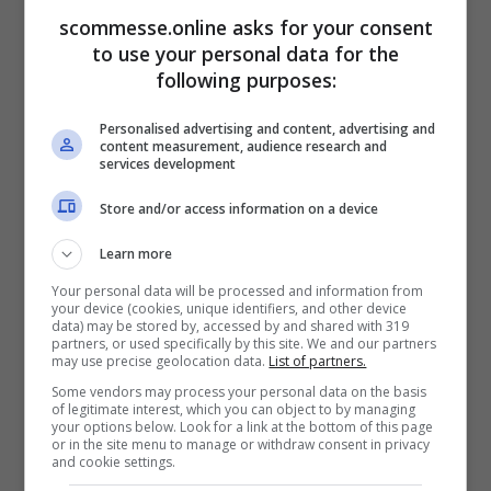
scommesse.online asks for your consent
tanto. Sia a livello energetico che a livello
to use your personal data for the
di tempo. Tuttavia, oltre a toglierle tanto è
following purposes:
anche in grado di darle altrettanto. I
Personalised advertising and content, advertising and
follower crescono ogni giorno, e la
content measurement, audience research and
services development
community fitness la riconosce come
Store and/or access information on a device
un’autorità a tutti gli effetti
.
Learn more
Tralasciando ciò che lei riesce a dare alla
Your personal data will be processed and information from
your device (cookies, unique identifiers, and other device
piattaforma, il suo contributo oltre ad
data) may be stored by, accessed by and shared with 319
partners, or used specifically by this site. We and our partners
may use precise geolocation data.
List of partners.
essere prezioso come divulgazione lo è allo
Some vendors may process your personal data on the basis
stesso modo anche dal punto di vista
of legitimate interest, which you can object to by managing
your options below. Look for a link at the bottom of this page
estetico. E in quale modo riesce a
or in the site menu to manage or withdraw consent in privacy
and cookie settings.
contribuire? Ovviamente postato
foto su