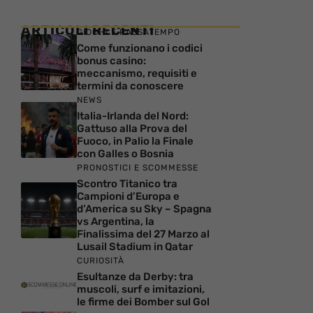
ARTICOLI RECENTI
GIOCHI E PASSATEMPO
Come funzionano i codici
bonus casino:
meccanismo, requisiti e
termini da conoscere
NEWS
Italia-Irlanda del Nord:
Gattuso alla Prova del
Fuoco, in Palio la Finale
con Galles o Bosnia
PRONOSTICI E SCOMMESSE
Scontro Titanico tra
Campioni d’Europa e
d’America su Sky – Spagna
vs Argentina, la
Finalissima del 27 Marzo al
Lusail Stadium in Qatar
CURIOSITÀ
Esultanze da Derby: tra
muscoli, surf e imitazioni,
le firme dei Bomber sul Gol