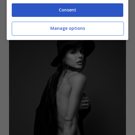
foto di sé stessa
, questa volta con una
Consent
“tintura” inedita.
Manage options