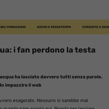
BILI FORMAZIONI
GIOCHI E PASSATEMPO
CURIOSITÀ E GOS
ua: i fan perdono la testa
acqua ha lasciato davvero tutti senza parole.
do impazzire il web
vvero esagerato. Nessuno si sarebbe mai
a quanto pare eccola qui. Pronta per lasciare