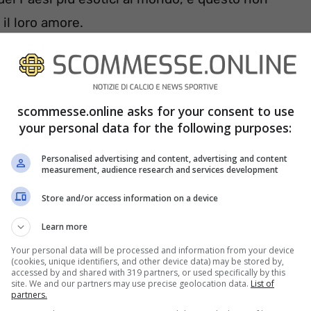
 il loro amore.
atti, sono girate alcune voci decisamente poco
aggio. Niente che la squalifichi
scommesse.online asks for your consent to use
nto che a molti lettori probabilmente
farà
your personal data for the following purposes:
a donna sopra le righe, per un motivo o per un
a dato prova.
Personalised advertising and content, advertising and content
measurement, audience research and services development
Store and/or access information on a device
Learn more
Your personal data will be processed and information from your device
(cookies, unique identifiers, and other device data) may be stored by,
accessed by and shared with 319 partners, or used specifically by this
site. We and our partners may use precise geolocation data.
List of
partners.