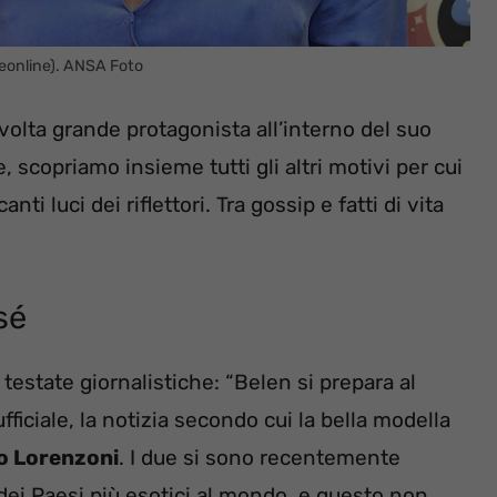
eonline). ANSA Foto
volta grande protagonista all’interno del suo
, scopriamo insieme tutti gli altri motivi per cui
 luci dei riflettori. Tra gossip e fatti di vita
sé
testate giornalistiche: “Belen si prepara al
iciale, la notizia secondo cui la bella modella
io Lorenzoni
. I due si sono recentemente
 dei Paesi più esotici al mondo, e questo non