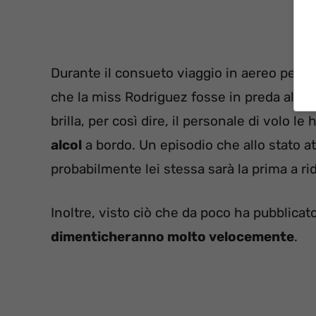
Durante il consueto viaggio in aereo per 
che la miss Rodriguez fosse in preda all’eu
brilla, per così dire, il personale di volo 
alcol
a bordo. Un episodio che allo stato at
probabilmente lei stessa sarà la prima a rid
Inoltre, visto ciò che da poco ha pubblicat
dimenticheranno molto velocemente
.