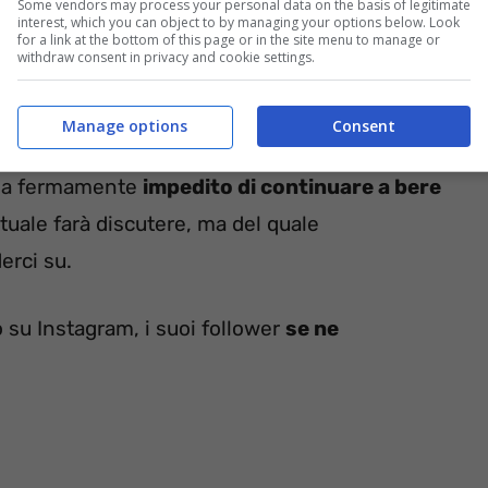
Some vendors may process your personal data on the basis of legitimate
interest, which you can object to by managing your options below. Look
for a link at the bottom of this page or in the site menu to manage or
withdraw consent in privacy and cookie settings.
raggiungere la destinazione tanto amata, sembra
Manage options
Consent
foria a causa dell’alcol. Essendo visibilmente
le ha fermamente
impedito di continuare a bere
tuale farà discutere, ma del quale
erci su.
o su Instagram, i suoi follower
se ne