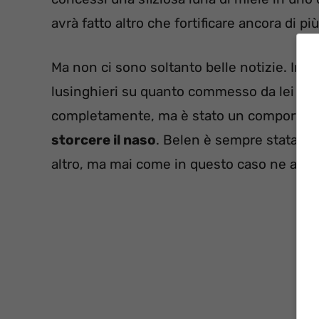
avrà fatto altro che fortificare ancora di più
Ma non ci sono soltanto belle notizie. Inf
lusinghieri su quanto commesso da lei in vi
completamente, ma è stato un comportame
storcere il naso
. Belen è sempre stata un
altro, ma mai come in questo caso ne avev