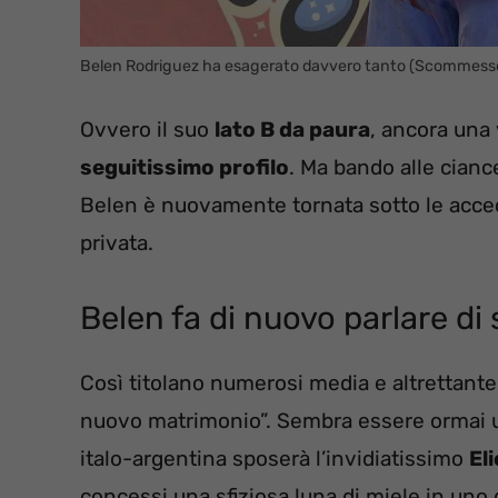
Belen Rodriguez ha esagerato davvero tanto (Scommess
Ovvero il suo
lato B da paura
, ancora una 
seguitissimo profilo
. Ma bando alle ciance
Belen è nuovamente tornata sotto le accecanti
privata.
Belen fa di nuovo parlare di 
Così titolano numerosi media e altrettante 
nuovo matrimonio”. Sembra essere ormai uff
italo-argentina sposerà l’invidiatissimo
El
concessi una sfiziosa luna di miele in uno