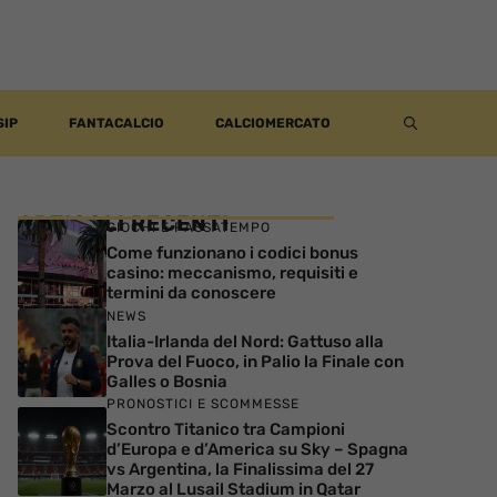
SIP
FANTACALCIO
CALCIOMERCATO
ARTICOLI RECENTI
GIOCHI E PASSATEMPO
Come funzionano i codici bonus
casino: meccanismo, requisiti e
termini da conoscere
NEWS
Italia-Irlanda del Nord: Gattuso alla
Prova del Fuoco, in Palio la Finale con
Galles o Bosnia
PRONOSTICI E SCOMMESSE
Scontro Titanico tra Campioni
d’Europa e d’America su Sky – Spagna
vs Argentina, la Finalissima del 27
Marzo al Lusail Stadium in Qatar