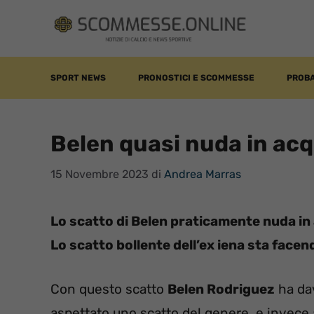
Vai
al
contenuto
SPORT NEWS
PRONOSTICI E SCOMMESSE
PROBA
Belen quasi nuda in acq
15 Novembre 2023
di
Andrea Marras
Lo scatto di Belen praticamente nuda in 
Lo scatto bollente dell’ex iena sta facen
Con questo scatto
Belen Rodriguez
ha da
aspettato uno scatto del genere, e invece 