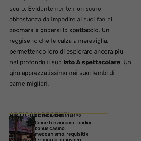
scuro. Evidentemente non scuro
abbastanza da impedire ai suoi fan di
zoomare e godersi lo spettacolo. Un
reggiseno che le calza a meraviglia,
permettendo loro di esplorare ancora più
nel profondo il suo
lato A spettacolare
. Un
giro apprezzatissimo nei suoi lembi di
carne migliori.
ARTICOLI RECENTI
GIOCHI E PASSATEMPO
Come funzionano i codici
bonus casino:
meccanismo, requisiti e
termini da conoscere