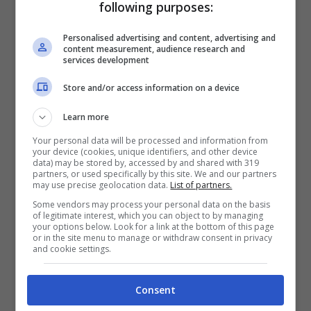
following purposes:
Ad aver catturato l’attenzione di tutti è
Personalised advertising and content, advertising and
stato il suo bel vestito invernale pubblicati
content measurement, audience research and
services development
di recente sui social, che tra le tante cose è
Store and/or access information on a device
riuscito a spiccare nonostante il suo fisico
da top model. Ma quando
i vestiti non ci
Learn more
sono
, è proprio lì che secondo alcuni fan si
Your personal data will be processed and information from
your device (cookies, unique identifiers, and other device
data) may be stored by, accessed by and shared with 319
crea la vera e propria magia. I suoi outfit
partners, or used specifically by this site. We and our partners
may use precise geolocation data.
List of partners.
sono una meraviglia, sia chiaro questo.
Some vendors may process your personal data on the basis
of legitimate interest, which you can object to by managing
your options below. Look for a link at the bottom of this page
Analizzando meglio i numeri a
or in the site menu to manage or withdraw consent in privacy
and cookie settings.
disposizione, risulta del tutto normale che
ad avere la meglio siano i post dove Belen
Consent
ha tendenzialmente il
minor numero di