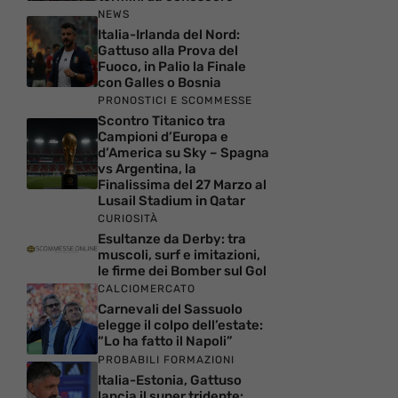
NEWS
Italia-Irlanda del Nord:
Gattuso alla Prova del
Fuoco, in Palio la Finale
con Galles o Bosnia
PRONOSTICI E SCOMMESSE
Scontro Titanico tra
Campioni d’Europa e
d’America su Sky – Spagna
vs Argentina, la
Finalissima del 27 Marzo al
Lusail Stadium in Qatar
CURIOSITÀ
Esultanze da Derby: tra
muscoli, surf e imitazioni,
le firme dei Bomber sul Gol
CALCIOMERCATO
Carnevali del Sassuolo
elegge il colpo dell’estate:
“Lo ha fatto il Napoli”
PROBABILI FORMAZIONI
Italia-Estonia, Gattuso
lancia il super tridente: