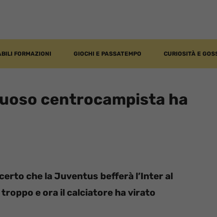
BILI FORMAZIONI
GIOCHI E PASSATEMPO
CURIOSITÀ E GOS
entuoso centrocampista ha
certo che la Juventus befferà l’Inter al
troppo e ora il calciatore ha virato