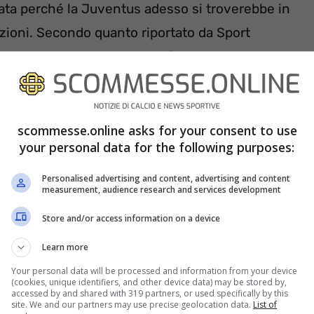
eata perché la Juventus adesso si troverebbe in
zioni. Secondo quanto riportato da Sport
rovarci per
Lazar Samardžić
dopo il clamoroso
olta saranno proprio i bianconeri a metter loro i
scommesse.online asks for your consent to use
your personal data for the following purposes:
Personalised advertising and content, advertising and content
measurement, audience research and services development
Store and/or access information on a device
Learn more
Your personal data will be processed and information from your device
(cookies, unique identifiers, and other device data) may be stored by,
accessed by and shared with 319 partners, or used specifically by this
site. We and our partners may use precise geolocation data.
List of