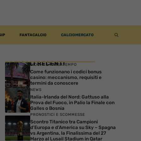
SIP
FANTACALCIO
CALCIOMERCATO
ARTICOLI RECENTI
GIOCHI E PASSATEMPO
Come funzionano i codici bonus
casino: meccanismo, requisiti e
termini da conoscere
NEWS
Italia-Irlanda del Nord: Gattuso alla
Prova del Fuoco, in Palio la Finale con
Galles o Bosnia
PRONOSTICI E SCOMMESSE
Scontro Titanico tra Campioni
d’Europa e d’America su Sky – Spagna
vs Argentina, la Finalissima del 27
Marzo al Lusail Stadium in Qatar