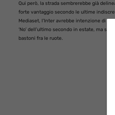
Qui però, la strada sembrerebbe già delin
forte vantaggio secondo le ultime indiscre
Mediaset, l’Inter avrebbe intenzione di rip
‘No’ dell’ultimo secondo in estate, ma stav
bastoni fra le ruote.