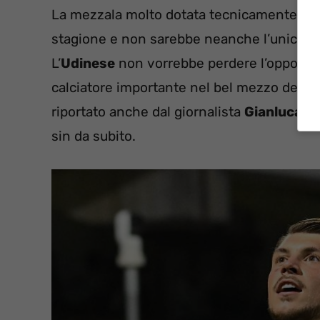
La mezzala molto dotata tecnicamente, pot
stagione e non sarebbe neanche l’unico a ce
L’
Udinese
non vorrebbe perdere l’opportun
calciatore importante nel bel mezzo dell’an
riportato anche dal giornalista
Gianluca Di
sin da subito.