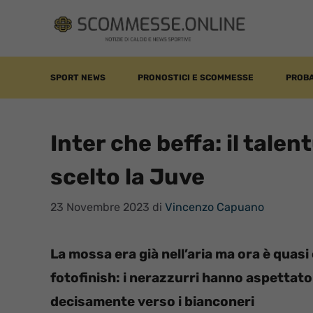
Vai
al
contenuto
SPORT NEWS
PRONOSTICI E SCOMMESSE
PROBA
Inter che beffa: il tal
scelto la Juve
23 Novembre 2023
di
Vincenzo Capuano
La mossa era già nell’aria ma ora è quasi 
fotofinish: i nerazzurri hanno aspettato 
decisamente verso i bianconeri