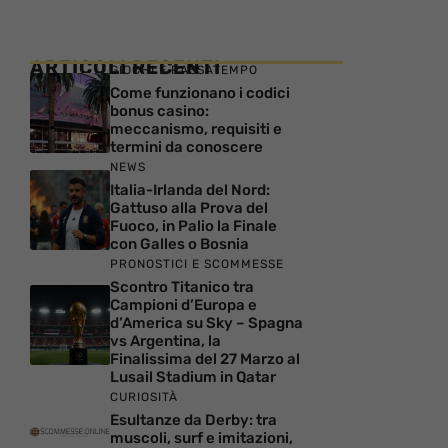
ARTICOLI RECENTI
GIOCHI E PASSATEMPO
Come funzionano i codici
bonus casino:
meccanismo, requisiti e
termini da conoscere
NEWS
Italia-Irlanda del Nord:
Gattuso alla Prova del
Fuoco, in Palio la Finale
con Galles o Bosnia
PRONOSTICI E SCOMMESSE
Scontro Titanico tra
Campioni d’Europa e
d’America su Sky – Spagna
vs Argentina, la
Finalissima del 27 Marzo al
Lusail Stadium in Qatar
CURIOSITÀ
Esultanze da Derby: tra
muscoli, surf e imitazioni,