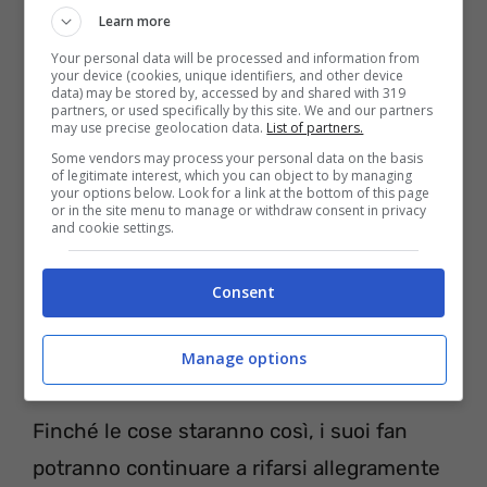
Learn more
continui e riferimenti altrettanto frequenti.
Your personal data will be processed and information from
Il suo pubblico italiano si è ormai
your device (cookies, unique identifiers, and other device
data) may be stored by, accessed by and shared with 319
affezionato prima alla persona, poi al suo
partners, or used specifically by this site. We and our partners
may use precise geolocation data.
List of partners.
fisico da top model
. Perché essere
Some vendors may process your personal data on the basis
simpatiche e solari è fondamentale, ma
of legitimate interest, which you can object to by managing
your options below. Look for a link at the bottom of this page
or in the site menu to manage or withdraw consent in privacy
catturare l’occhio dei fan lo è ancora di più.
and cookie settings.
Proprio per questo motivo, ad oggi è
difficile immaginare che le sue attività sui
Consent
social si possano interrompere così
Manage options
all’improvviso.
Finché le cose staranno così, i suoi fan
potranno continuare a rifarsi allegramente