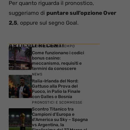
Per quanto riguarda il pronostico,
suggeriamo di
puntare sull’opzione Over
2,5
, oppure sul segno Goal.
ARTICOLI RECENTI
GIOCHI E PASSATEMPO
Come funzionano i codici
bonus casino:
meccanismo, requisiti e
termini da conoscere
NEWS
Italia-Irlanda del Nord:
Gattuso alla Prova del
Fuoco, in Palio la Finale
con Galles o Bosnia
PRONOSTICI E SCOMMESSE
Scontro Titanico tra
Campioni d’Europa e
d’America su Sky – Spagna
vs Argentina, la
Finalissima del 27 Marzo al