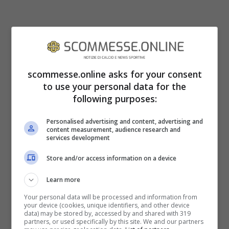
scommesse.online asks for your consent
to use your personal data for the
following purposes:
Personalised advertising and content, advertising and
content measurement, audience research and
services development
A centrocampo, è stato detto, l’allenatore
Store and/or access information on a device
dei bianconeri vorrebbe soprattutto nomi di
Learn more
calciatori già importanti e soprattutto di
Your personal data will be processed and information from
your device (cookies, unique identifiers, and other device
qualità. In estate sembrava che i
data) may be stored by, accessed by and shared with 319
partners, or used specifically by this site. We and our partners
bianconeri, tra gli altri, cercassero anche