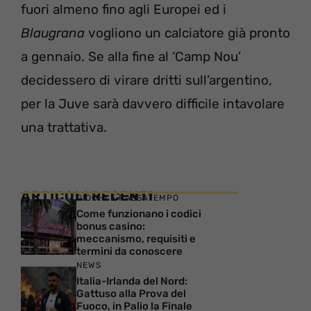
fuori almeno fino agli Europei ed i
Blaugrana
vogliono un calciatore già pronto
a gennaio. Se alla fine al ‘Camp Nou’
decidessero di virare dritti sull’argentino,
per la Juve sarà davvero difficile intavolare
una trattativa.
ARTICOLI RECENTI
GIOCHI E PASSATEMPO
Come funzionano i codici
bonus casino:
meccanismo, requisiti e
termini da conoscere
NEWS
Italia-Irlanda del Nord:
Gattuso alla Prova del
Fuoco, in Palio la Finale