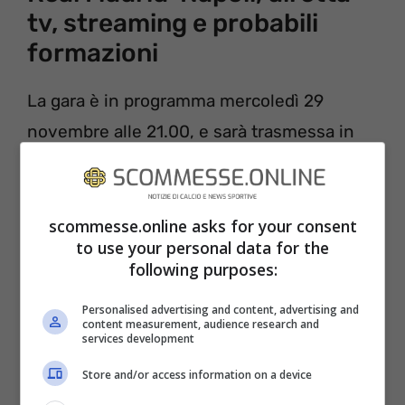
tv, streaming e probabili
formazioni
La gara è in programma mercoledì 29
novembre alle 21.00, e sarà trasmessa in
diretta tv esclusiva su
Amazon Prime
Video
, che ogni settimana propone sulla
sua piattaforma la partita più importante
scommesse.online asks for your consent
to use your personal data for the
(per l’Italia) della settimana di Champions
following purposes:
League.
Personalised advertising and content, advertising and
content measurement, audience research and
services development
Store and/or access information on a device