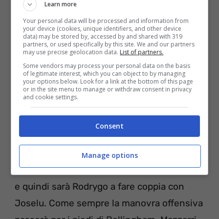
Learn more
Your personal data will be processed and information from
your device (cookies, unique identifiers, and other device
data) may be stored by, accessed by and shared with 319
partners, or used specifically by this site. We and our partners
may use precise geolocation data.
List of partners.
Some vendors may process your personal data on the basis
Tutte le info e i pronostici sulle partite di Champions
of legitimate interest, which you can object to by managing
League
your options below. Look for a link at the bottom of this page
or in the site menu to manage or withdraw consent in privacy
and cookie settings.
Consent
Ancelotti per il suo Real Madrid deve
rinunciare all’asso Vinicius Junior in
Manage options
attacco
. Il brasiliano sarà ko fino a febbraio
e quindi sarà Rodrygo a fare coppia con
Joselu. Come sempre la manovra offensiva