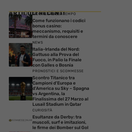
ARTICOLI RECENTI
GIOCHI E PASSATEMPO
Come funzionano i codici
bonus casino:
meccanismo, requisiti e
termini da conoscere
NEWS
Italia-Irlanda del Nord:
Gattuso alla Prova del
Fuoco, in Palio la Finale
con Galles o Bosnia
PRONOSTICI E SCOMMESSE
Scontro Titanico tra
Campioni d’Europa e
d’America su Sky – Spagna
vs Argentina, la
Finalissima del 27 Marzo al
Lusail Stadium in Qatar
CURIOSITÀ
Esultanze da Derby: tra
muscoli, surf e imitazioni,
le firme dei Bomber sul Gol