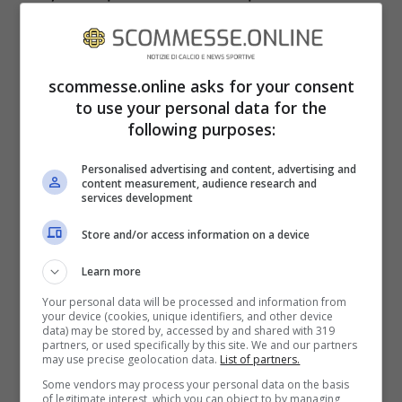
amichevole con il tecnico iberico e
l’attaccante uruguagio del Liverpool,
Darwin Núñez
, coinvolti in un litigio dove
scommesse.online asks for your consent
to use your personal data for the
sono quasi venuti alle mani.
following purposes:
Personalised advertising and content, advertising and
content measurement, audience research and
services development
Store and/or access information on a device
Learn more
Your personal data will be processed and information from
your device (cookies, unique identifiers, and other device
data) may be stored by, accessed by and shared with 319
partners, or used specifically by this site. We and our partners
may use precise geolocation data.
List of partners.
Some vendors may process your personal data on the basis
of legitimate interest, which you can object to by managing