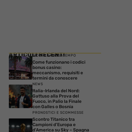
ARTICOLI RECENTI
GIOCHI E PASSATEMPO
Come funzionano i codici
bonus casino:
meccanismo, requisiti e
termini da conoscere
NEWS
Italia-Irlanda del Nord:
Gattuso alla Prova del
Fuoco, in Palio la Finale
con Galles o Bosnia
PRONOSTICI E SCOMMESSE
Scontro Titanico tra
Campioni d’Europa e
d’America su Sky – Spagna