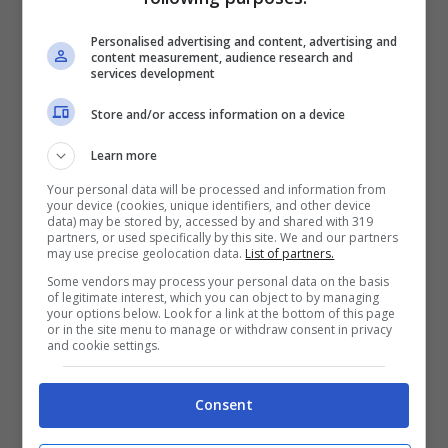
Personalised advertising and content, advertising and
content measurement, audience research and
services development
Store and/or access information on a device
Learn more
Your personal data will be processed and information from
your device (cookies, unique identifiers, and other device
Nato nel 2004, il giovane argentino sa
data) may be stored by, accessed by and shared with 319
partners, or used specifically by this site. We and our partners
giocare anche da difensore sul mancino ed
may use precise geolocation data.
List of partners.
è dotato di ottima tecnica. Per questo non
Some vendors may process your personal data on the basis
of legitimate interest, which you can object to by managing
ci si può aspettare che solo i rossoneri ci
your options below. Look for a link at the bottom of this page
or in the site menu to manage or withdraw consent in privacy
pensino ed infatti Barco piace anche al
and cookie settings.
Liverpool
, come riporta anche
Tyc
Consent
Sports.
Jurgen Klopp
spera di averlo ad
‘Anfield’, il Milan invece pensa già ad una