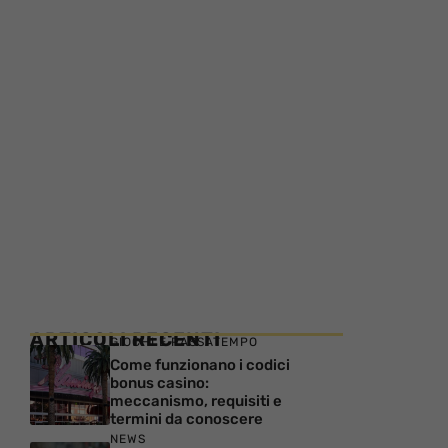
ARTICOLI RECENTI
GIOCHI E PASSATEMPO
Come funzionano i codici
bonus casino:
meccanismo, requisiti e
termini da conoscere
NEWS