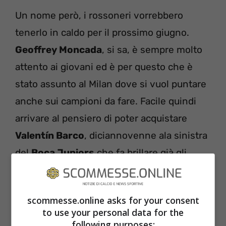
Un nome però, i rossoneri vorrebbero
tenerlo in caldo per il prossimo giugno.
Geoffrey Moncada
, si sa, è sempre molto
attento ai giovani ed è per questo che è
stato assunto al Milan dove si vuol puntare
anche sui campioni da fare. Facile quindi
arrivare al pensiero di poter acquistare
Valentín Barco
, diciannovenne ala sinistra
del
Boca Juniors
che fa brillare già gli
occhi degli osservatori sparsi per il mondo.
scommesse.online asks for your consent
to use your personal data for the
following purposes: