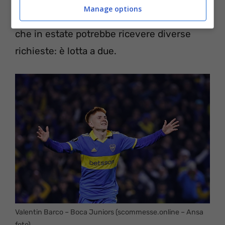
Manage options
possibile sostituzione di
Theo Hernandez
che in estate potrebbe ricevere diverse
richieste: è lotta a due.
Valentin Barco – Boca Juniors (scommesse.online – Ansa
foto)