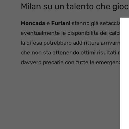
Milan su un talento che gioc
Moncada
e
Furlani
stanno già setacciando 
eventualmente le disponibilità dei calciato
la difesa potrebbero addirittura arrivarne 
che non sta ottenendo ottimi risultati ma, 
davvero precarie con tutte le emergenze d