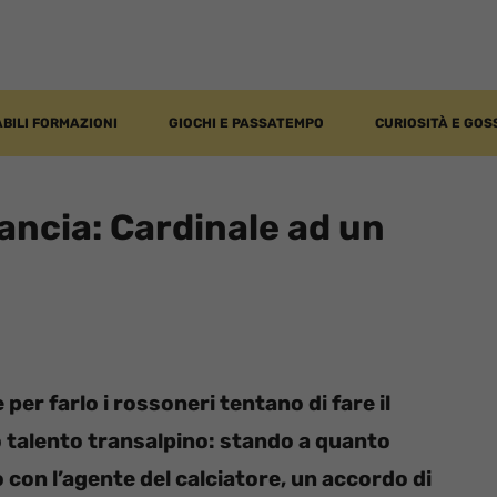
BILI FORMAZIONI
GIOCHI E PASSATEMPO
CURIOSITÀ E GOS
rancia: Cardinale ad un
per farlo i rossoneri tentano di fare il
 talento transalpino: stando a quanto
con l’agente del calciatore, un accordo di