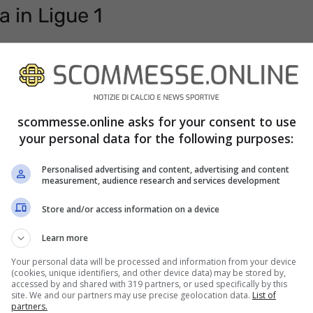
a in Ligue 1
il mercato per capire quali siano
ri più interessanti, senza escludere che solo per
ben due. Un lavoro dovuto all’allenatore emiliano
scommesse.online asks for your consent to use
bisogna dirlo, sta lavorando in condizioni
your personal data for the following purposes:
el caso.
Personalised advertising and content, advertising and content
measurement, audience research and services development
Store and/or access information on a device
Learn more
Your personal data will be processed and information from your device
(cookies, unique identifiers, and other device data) may be stored by,
accessed by and shared with 319 partners, or used specifically by this
site. We and our partners may use precise geolocation data.
List of
partners.