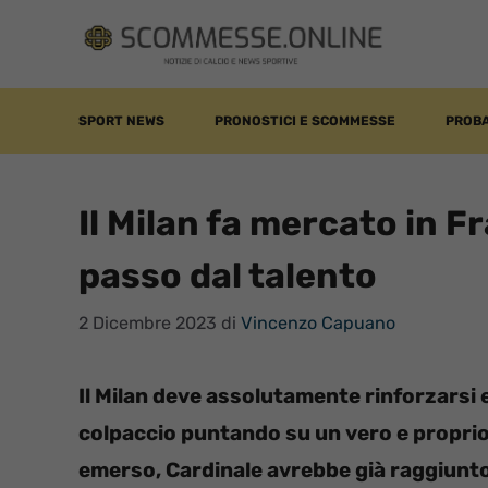
Vai
al
contenuto
SPORT NEWS
PRONOSTICI E SCOMMESSE
PROBA
Il Milan fa mercato in F
passo dal talento
2 Dicembre 2023
di
Vincenzo Capuano
Il Milan deve assolutamente rinforzarsi e 
colpaccio puntando su un vero e proprio
emerso, Cardinale avrebbe già raggiunto 