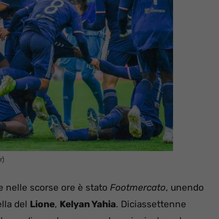
r)
re nelle scorse ore è stato
Footmercato
, unendo
ella del
Lione
,
Kelyan Yahia
. Diciassettenne