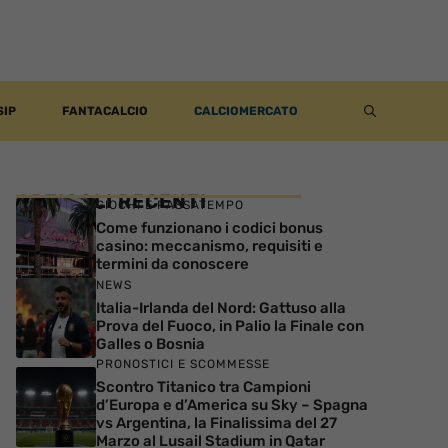
SIP
FANTACALCIO
CALCIOMERCATO
ARTICOLI RECENTI
GIOCHI E PASSATEMPO
Come funzionano i codici bonus
casino: meccanismo, requisiti e
termini da conoscere
NEWS
Italia-Irlanda del Nord: Gattuso alla
Prova del Fuoco, in Palio la Finale con
Galles o Bosnia
PRONOSTICI E SCOMMESSE
Scontro Titanico tra Campioni
d’Europa e d’America su Sky – Spagna
vs Argentina, la Finalissima del 27
Marzo al Lusail Stadium in Qatar