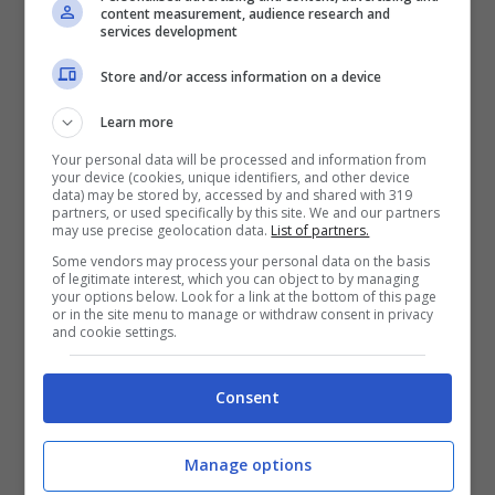
content measurement, audience research and
services development
Store and/or access information on a device
Learn more
Your personal data will be processed and information from
Manchester City-Tottenham,
your device (cookies, unique identifiers, and other device
data) may be stored by, accessed by and shared with 319
diretta tv, streaming e
partners, or used specifically by this site. We and our partners
may use precise geolocation data.
List of partners.
probabili formazioni
Some vendors may process your personal data on the basis
of legitimate interest, which you can object to by managing
your options below. Look for a link at the bottom of this page
La gara è in programma domenica 3
or in the site menu to manage or withdraw consent in privacy
and cookie settings.
dicembre alle 17:30, e sarà trasmessa in
diretta tv su
SKY SPORT UNO
e
SKY SPORT
Consent
4K
, oltre che in diretta streaming tramite
Sky Go, il servizio per dispositivi mobili a
Manage options
disposizione degli abbonati, e su NOW, la