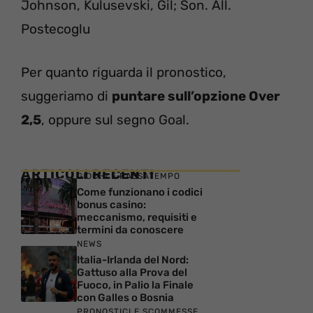
Johnson, Kulusevski, Gil; Son. All.
Postecoglu
Per quanto riguarda il pronostico,
suggeriamo di
puntare sull’opzione Over
2,5
, oppure sul segno Goal.
ARTICOLI RECENTI
GIOCHI E PASSATEMPO
Come funzionano i codici
bonus casino:
meccanismo, requisiti e
termini da conoscere
NEWS
Italia-Irlanda del Nord:
Gattuso alla Prova del
Fuoco, in Palio la Finale
con Galles o Bosnia
PRONOSTICI E SCOMMESSE