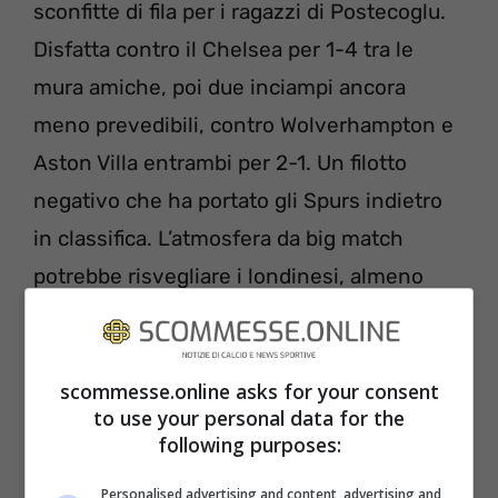
sconfitte di fila per i ragazzi di Postecoglu.
Disfatta contro il Chelsea per 1-4 tra le
mura amiche, poi due inciampi ancora
meno prevedibili, contro Wolverhampton e
Aston Villa entrambi per 2-1. Un filotto
negativo che ha portato gli Spurs indietro
in classifica. L’atmosfera da big match
potrebbe risvegliare i londinesi, almeno
questa è la speranza del tecnico.
scommesse.online asks for your consent
to use your personal data for the
following purposes:
Personalised advertising and content, advertising and