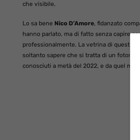
che visibile.
Lo sa bene
Nico D’Amore
, fidanzato compa
hanno parlato, ma di fatto senza capire par
professionalmente. La vetrina di questo ar
soltanto sapere che si tratta di un fotomode
conosciuti a metà del 2022, e da quel momen