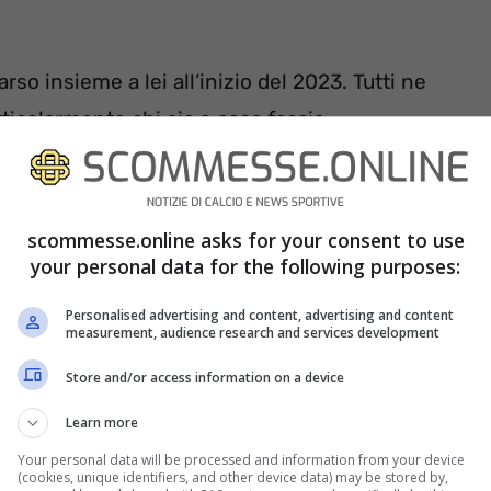
rso insieme a lei all’inizio del 2023. Tutti ne
ticolarmente chi sia e cosa faccia
ticolo rimarrà tutta sua, dunque basterà
llo originario di Salerno. I due si sono
to è scattata la scintilla.
scommesse.online asks for your consent to use
your personal data for the following purposes:
Personalised advertising and content, advertising and content
measurement, audience research and services development
Store and/or access information on a device
Learn more
Your personal data will be processed and information from your device
(cookies, unique identifiers, and other device data) may be stored by,