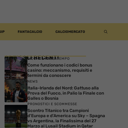
SIP
FANTACALCIO
CALCIOMERCATO
ARTICOLI RECENTI
GIOCHI E PASSATEMPO
Come funzionano i codici bonus
casino: meccanismo, requisiti e
termini da conoscere
NEWS
Italia-Irlanda del Nord: Gattuso alla
Prova del Fuoco, in Palio la Finale con
Galles o Bosnia
PRONOSTICI E SCOMMESSE
Scontro Titanico tra Campioni
d’Europa e d’America su Sky – Spagna
vs Argentina, la Finalissima del 27
Marzo al Lusail Stadium in Qatar