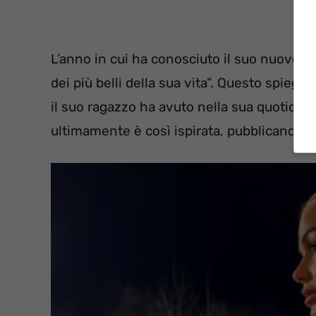
L’anno in cui ha conosciuto il suo nuovo 
dei più belli della sua vita”. Questo spiega
il suo ragazzo ha avuto nella sua quotidia
ultimamente è così ispirata, pubblicando su