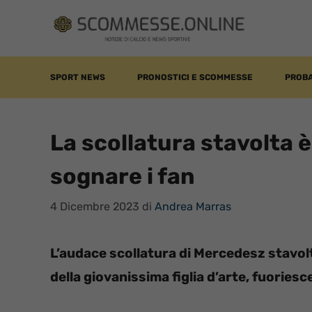
Vai
al
contenuto
SPORT NEWS
PRONOSTICI E SCOMMESSE
PROBA
La scollatura stavolta 
sognare i fan
4 Dicembre 2023
di
Andrea Marras
L’audace scollatura di Mercedesz stavolt
della giovanissima figlia d’arte, fuoriesc