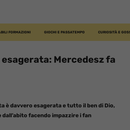
BILI FORMAZIONI
GIOCHI E PASSATEMPO
CURIOSITÀ E GOS
è esagerata: Mercedesz fa
a è davvero esagerata e tutto il ben di Dio,
e dall’abito facendo impazzire i fan