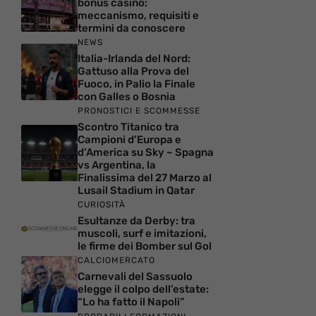
bonus casino:
meccanismo, requisiti e
termini da conoscere
NEWS
Italia-Irlanda del Nord:
Gattuso alla Prova del
Fuoco, in Palio la Finale
con Galles o Bosnia
PRONOSTICI E SCOMMESSE
Scontro Titanico tra
Campioni d’Europa e
d’America su Sky – Spagna
vs Argentina, la
Finalissima del 27 Marzo al
Lusail Stadium in Qatar
CURIOSITÀ
Esultanze da Derby: tra
muscoli, surf e imitazioni,
le firme dei Bomber sul Gol
CALCIOMERCATO
Carnevali del Sassuolo
elegge il colpo dell’estate:
“Lo ha fatto il Napoli”