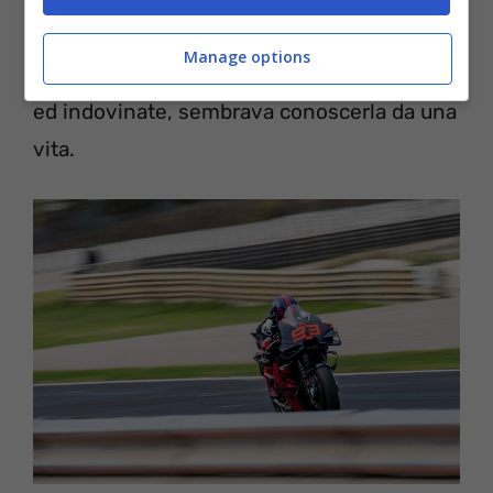
condurrà a quella che sarà la moto
Manage options
definitiva della squadra per l’anno prossimo
ed indovinate, sembrava conoscerla da una
vita.