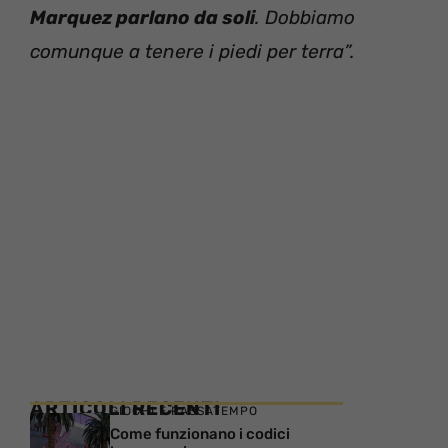
Marquez parlano da soli
. Dobbiamo
comunque a tenere i piedi per terra”.
ARTICOLI RECENTI
GIOCHI E PASSATEMPO
Come funzionano i codici