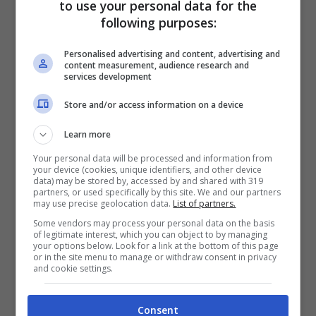
to use your personal data for the
following purposes:
Personalised advertising and content, advertising and
content measurement, audience research and
services development
Store and/or access information on a device
Learn more
Nella Comunità Valenciana però, i piloti e le
Your personal data will be processed and information from
your device (cookies, unique identifiers, and other device
scuderie sono rimasti anche dopo la
data) may be stored by, accessed by and shared with 319
partners, or used specifically by this site. We and our partners
domenica per i
primi test sul 2024
. Ciò
may use precise geolocation data.
List of partners.
significa quindi che proprio Marquez per
Some vendors may process your personal data on the basis
of legitimate interest, which you can object to by managing
esempio ha definitivamente salutato la
your options below. Look for a link at the bottom of this page
or in the site menu to manage or withdraw consent in privacy
Honda per salire sulla nuovissima
and cookie settings.
Desmosedici della
Gresini Racing
. Marquez
Consent
è già andato in giro con un prototipo che