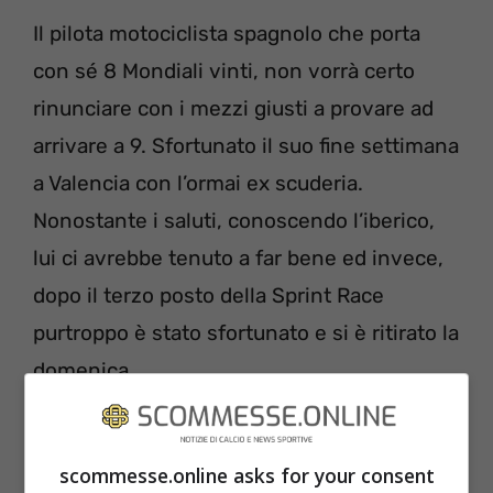
Il pilota motociclista spagnolo che porta
con sé 8 Mondiali vinti, non vorrà certo
rinunciare con i mezzi giusti a provare ad
arrivare a 9. Sfortunato il suo fine settimana
a Valencia con l’ormai ex scuderia.
Nonostante i saluti, conoscendo l’iberico,
lui ci avrebbe tenuto a far bene ed invece,
dopo il terzo posto della Sprint Race
purtroppo è stato sfortunato e si è ritirato la
domenica.
scommesse.online asks for your consent