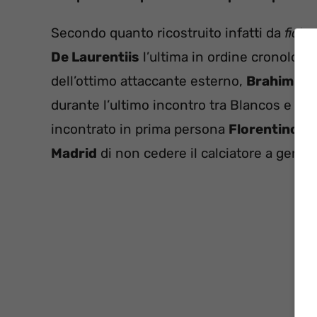
Secondo quanto ricostruito infatti da
ficha
De Laurentiis
l’ultima in ordine cronologi
dell’ottimo attaccante esterno,
Brahim Dí
durante l’ultimo incontro tra Blancos e Par
incontrato in prima persona
Florentino P
Madrid
di non cedere il calciatore a genna