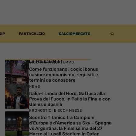
SIP
FANTACALCIO
CALCIOMERCATO
ARTICOLI RECENTI
GIOCHI E PASSATEMPO
Come funzionano i codici bonus
casino: meccanismo, requisiti e
termini da conoscere
NEWS
Italia-Irlanda del Nord: Gattuso alla
Prova del Fuoco, in Palio la Finale con
Galles o Bosnia
PRONOSTICI E SCOMMESSE
Scontro Titanico tra Campioni
d’Europa e d’America su Sky – Spagna
vs Argentina, la Finalissima del 27
Marzo al Lusail Stadium in Qatar