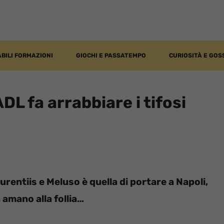
BILI FORMAZIONI
GIOCHI E PASSATEMPO
CURIOSITÀ E GOS
ADL fa arrabbiare i tifosi
aurentiis e Meluso è quella di portare a Napoli,
n amano alla follia…