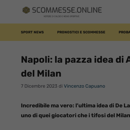
Vai
al
contenuto
SPORT NEWS
PRONOSTICI E SCOMMESSE
PROBA
Napoli: la pazza idea di 
del Milan
7 Dicembre 2023
di
Vincenzo Capuano
Incredibile ma vero: l’ultima idea di De L
uno di quei giocatori che i tifosi del Mila