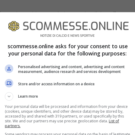
jes.net
, sarebbe proprio la squadra di
Aurelio
co a chiedere informazioni a proposito
az.
Riportando le notizie di
Defensa Central
,
tenopei, il presidente del Napoli avrebbe
scommesse.online asks for your consent to use
your personal data for the following purposes:
érez
che avrebbe già confermato l’idea del
Real
io.
Personalised advertising and content, advertising and content
measurement, audience research and services development
Store and/or access information on a device
Learn more
Your personal data will be processed and information from your device
(cookies, unique identifiers, and other device data) may be stored by,
accessed by and shared with 319 partners, or used specifically by this
site. We and our partners may use precise geolocation data.
List of
partners.
Some vendors may process your personal data on the basis of legitimate