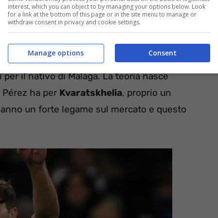
interest, which you can object to by managing your options below. Look
for a link at the bottom of this page or in the site menu to manage or
withdraw consent in privacy and cookie settings.
interesse del Napoli fosse vera, non è escluso
Manage options
Consent
i interessanti in rosa, proprio gli azzurri
per il nativo di Malaga. La teoria nasce
o Pérez ha per
Kvaratskhelia
, proprio un
 hanno un forte legame sul mercato e questo