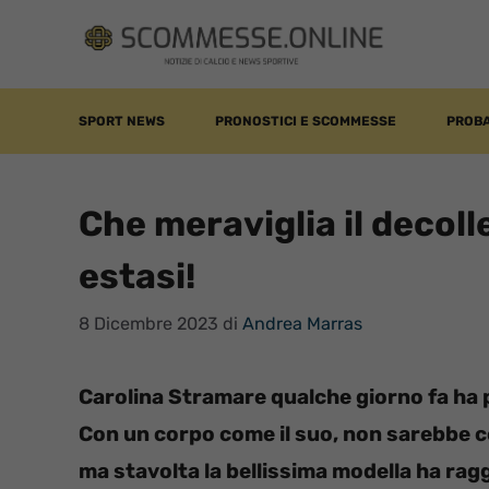
Vai
al
contenuto
SPORT NEWS
PRONOSTICI E SCOMMESSE
PROBA
Che meraviglia il decoll
estasi!
8 Dicembre 2023
di
Andrea Marras
Carolina Stramare qualche giorno fa ha p
Con un corpo come il suo, non sarebbe com
ma stavolta la bellissima modella ha rag