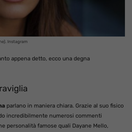
ne). Instagram
anto appena detto, ecco una degna
aviglia
na
parlano in maniera chiara. Grazie al suo fisico
rando incredibilmente numerosi commenti
nche personalità famose quali Dayane Mello,