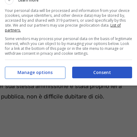
Learn more
Your personal data will be processed and information from your device
nzione nella maniera migliore che conosca.
(cookies, unique identifiers, and other device data) may be stored by,
accessed by and shared with 319 partners, or used specifically by this
ammabile
, con un accenno di scollatura che
site. We and our partners may use precise geolocation data.
List of
partners.
uo profilo non ci sono solamente foto del suo
Some vendors may process your personal data on the basis of legitimate
interest, which you can object to by managing your options below. Look
che tanto piacciono a chi si occupa di gossip.
for a link at the bottom of this page or in the site menu to manage or
withdraw consent in privacy and cookie settings.
ero, il fatto che lei abbia una
relazione con
Manage options
Consent
con la Stramare da qualche tempo, e insieme
r sua stessa ammissione è stata proprio lei a
 pubblica, non è difficile dubitare di ciò.