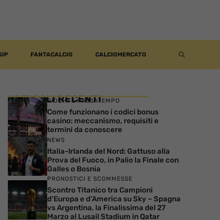
SIP
FANTACALCIO
CALCIOMERCATO
ARTICOLI RECENTI
GIOCHI E PASSATEMPO
Come funzionano i codici bonus
casino: meccanismo, requisiti e
termini da conoscere
NEWS
Italia-Irlanda del Nord: Gattuso alla
Prova del Fuoco, in Palio la Finale con
Galles o Bosnia
PRONOSTICI E SCOMMESSE
Scontro Titanico tra Campioni
d’Europa e d’America su Sky – Spagna
vs Argentina, la Finalissima del 27
Marzo al Lusail Stadium in Qatar