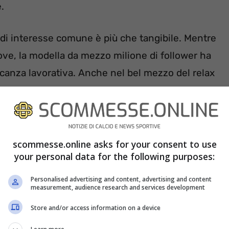
.
e di interesse comune è più che tangibile. Mentre
 dove, la modella da mezzo milione di follower ha
canza lavorativa. Anche nel bel mezzo del relax
erde di vista l’attenzione dei suoi seguaci.
scommesse.online asks for your consent to use
your personal data for the following purposes:
Personalised advertising and content, advertising and content
measurement, audience research and services development
Store and/or access information on a device