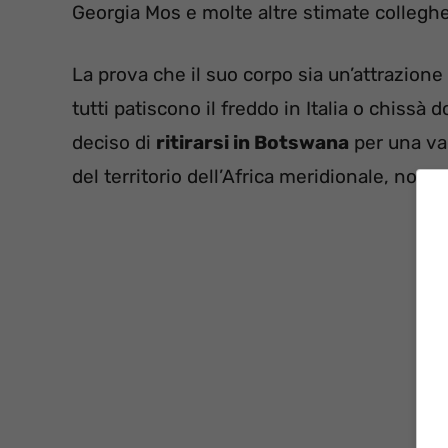
Georgia Mos e molte altre stimate colleghe
La prova che il suo corpo sia un’attrazion
tutti patiscono il freddo in Italia o chissà
deciso di
ritirarsi in Botswana
per una va
del territorio dell’Africa meridionale, non p