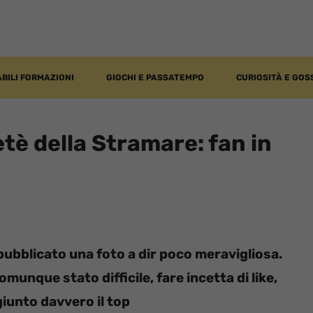
BILI FORMAZIONI
GIOCHI E PASSATEMPO
CURIOSITÀ E GOS
etè della Stramare: fan in
ubblicato una foto a dir poco meravigliosa.
unque stato difficile, fare incetta di like,
giunto davvero il top