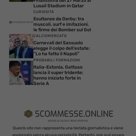
Finalissima del 27 Marzo al
Lusail Stadium in Qatar
CURIOSITÀ
Esultanze da Derby: tra
muscoli, surf e imitazioni,
le firme dei Bomber sul Gol
CALCIOMERCATO
Carnevali del Sassuolo
elegge il colpo dell’estate:
“Lo ha fatto il Napoli”
PROBABILI FORMAZIONI
Italia-Estonia, Gattuso
lancia il super tridente:
hanno iniziato forte in
Serie A
Questo sito non rappresenta una testata giornalistica e viene
aggiornato senza alcuna periodicità. Pertanto, non può essere