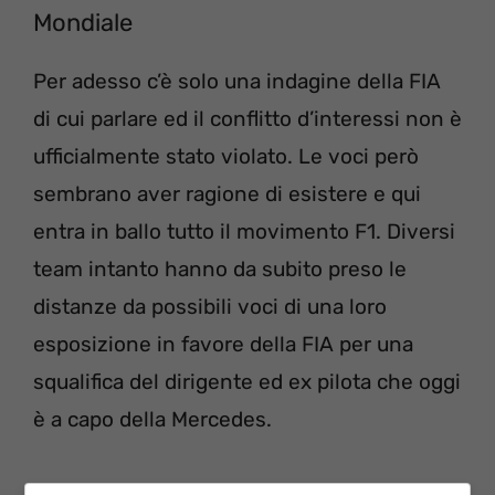
Mondiale
Per adesso c’è solo una indagine della FIA
di cui parlare ed il conflitto d’interessi non è
ufficialmente stato violato. Le voci però
sembrano aver ragione di esistere e qui
entra in ballo tutto il movimento F1. Diversi
team intanto hanno da subito preso le
distanze da possibili voci di una loro
esposizione in favore della FIA per una
squalifica del dirigente ed ex pilota che oggi
è a capo della Mercedes.