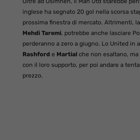
Oltre ad Osimhen, il Man Utd starebbe p
inglese ha segnato 20 gol nella scorsa st
prossima finestra di mercato. Altrimenti, l
Mehdi
Taremi
, potrebbe anche lasciare Por
perderanno a zero a giugno. Lo United in a
Rashford
e
Martial
che non esaltano, ma a
con il loro supporto, per poi andare a tentar
prezzo.