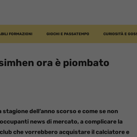
BILI FORMAZIONI
GIOCHI E PASSATEMPO
CURIOSITÀ E GOS
Osimhen ora è piombato
la stagione dell’anno scorso e come se non
occupanti news di mercato, a complicare la
 club che vorrebbero acquistare il calciatore e