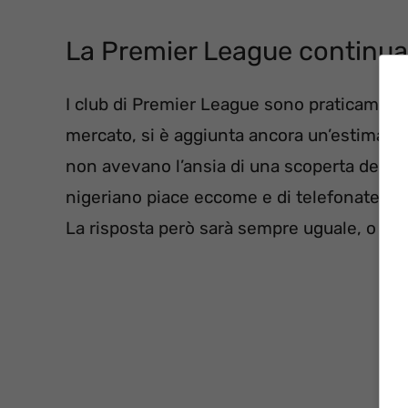
La Premier League continu
I club di Premier League sono praticamente t
mercato, si è aggiunta ancora un’estimatric
non avevano l’ansia di una scoperta del gener
nigeriano piace eccome e di telefonate all
La risposta però sarà sempre uguale, o
120