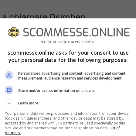
a a chiamare Osimhen
utti in fila per lui. Da poco, secondo le voci di
e per il classe ’98 e certo in terra partenopea
scommesse.online asks for your consent to use
e. I tifosi azzurri però ci sono abituati, il
your personal data for the following purposes:
a sede del Napoli ne arriveranno ancora tante.
Personalised advertising and content, advertising and content
 milioni
o nulla.
measurement, audience research and services development
Store and/or access information on a device
Learn more
Your personal data will be processed and information from your device
(cookies, unique identifiers, and other device data) may be stored by,
accessed by and shared with 319 partners, or used specifically by this
site. We and our partners may use precise geolocation data.
List of
partners.