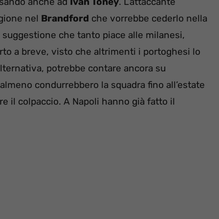
ensando anche ad
Ivan Toney
. L’attaccante
agione nel
Brandford
che vorrebbe cederlo nella
a suggestione che tanto piace alle milanesi,
to a breve, visto che altrimenti i portoghesi lo
lternativa, potrebbe contare ancora su
lmeno condurrebbero la squadra fino all’estate
e il colpaccio. A Napoli hanno già fatto il