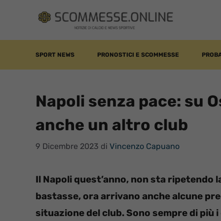
Vai
al
contenuto
SPORT NEWS
PRONOSTICI E SCOMMESSE
PROBA
Napoli senza pace: su 
anche un altro club
9 Dicembre 2023
di
Vincenzo Capuano
Il Napoli quest’anno, non sta ripetendo 
bastasse, ora arrivano anche alcune pre
situazione del club. Sono sempre di più i