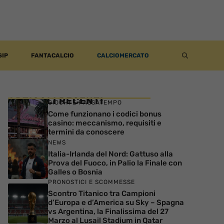
SIP
FANTACALCIO
CALCIOMERCATO
ARTICOLI RECENTI
GIOCHI E PASSATEMPO
Come funzionano i codici bonus
casino: meccanismo, requisiti e
termini da conoscere
NEWS
Italia-Irlanda del Nord: Gattuso alla
Prova del Fuoco, in Palio la Finale con
Galles o Bosnia
PRONOSTICI E SCOMMESSE
Scontro Titanico tra Campioni
d’Europa e d’America su Sky – Spagna
vs Argentina, la Finalissima del 27
Marzo al Lusail Stadium in Qatar