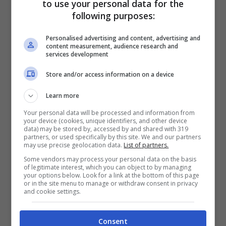
to use your personal data for the
following purposes:
Personalised advertising and content, advertising and
content measurement, audience research and
Un particolare da impazzire che riguarda
services development
questi scatti, è la
totale mancanza di
Store and/or access information on a device
dettagli curati
. Selfie vecchio stampo con
Learn more
scollature in bella vista e gambe
Your personal data will be processed and information from
accavallate, incarnando la bellezza che ad
your device (cookies, unique identifiers, and other device
data) may be stored by, accessed by and shared with 319
oggi in un mondo sempre più artificiale
partners, or used specifically by this site. We and our partners
may use precise geolocation data.
List of partners.
sembra mancare molto. Ogni suo scatto è
Some vendors may process your personal data on the basis
of legitimate interest, which you can object to by managing
un piacevole salto indietro nel tempo, oltre
your options below. Look for a link at the bottom of this page
or in the site menu to manage or withdraw consent in privacy
a generare anche un mix di emozioni non
and cookie settings.
indifferente nei confronti dei suoi fan.
Consent