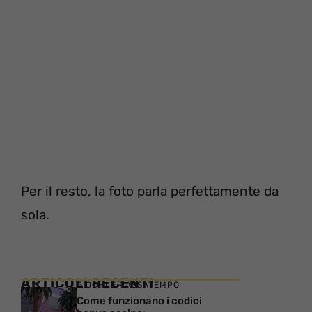
Per il resto, la foto parla perfettamente da
sola.
ARTICOLI RECENTI
GIOCHI E PASSATEMPO
Come funzionano i codici