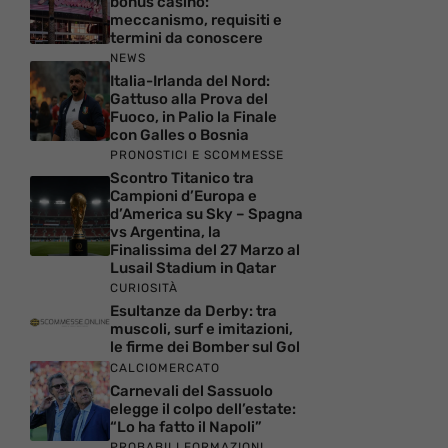
bonus casino:
meccanismo, requisiti e
termini da conoscere
NEWS
Italia-Irlanda del Nord:
Gattuso alla Prova del
Fuoco, in Palio la Finale
con Galles o Bosnia
PRONOSTICI E SCOMMESSE
Scontro Titanico tra
Campioni d’Europa e
d’America su Sky – Spagna
vs Argentina, la
Finalissima del 27 Marzo al
Lusail Stadium in Qatar
CURIOSITÀ
Esultanze da Derby: tra
muscoli, surf e imitazioni,
le firme dei Bomber sul Gol
CALCIOMERCATO
Carnevali del Sassuolo
elegge il colpo dell’estate:
“Lo ha fatto il Napoli”
PROBABILI FORMAZIONI