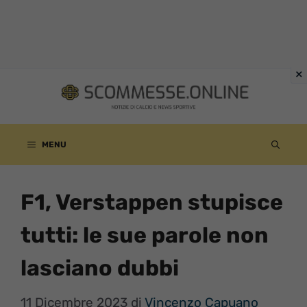
Vai
al
contenuto
MENU
F1, Verstappen stupisce
tutti: le sue parole non
lasciano dubbi
11 Dicembre 2023
di
Vincenzo Capuano