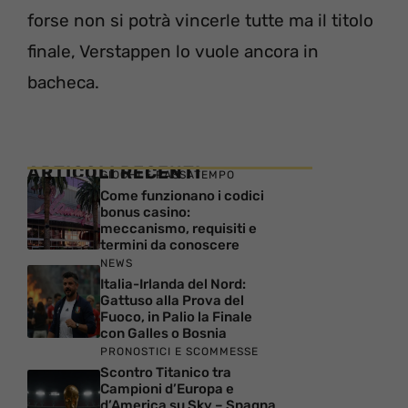
forse non si potrà vincerle tutte ma il titolo
finale, Verstappen lo vuole ancora in
bacheca.
ARTICOLI RECENTI
GIOCHI E PASSATEMPO
Come funzionano i codici
bonus casino:
meccanismo, requisiti e
termini da conoscere
NEWS
Italia-Irlanda del Nord:
Gattuso alla Prova del
Fuoco, in Palio la Finale
con Galles o Bosnia
PRONOSTICI E SCOMMESSE
Scontro Titanico tra
Campioni d’Europa e
d’America su Sky – Spagna