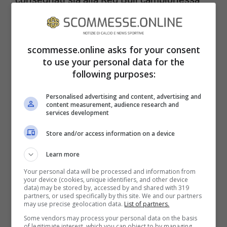
del titolo Costruttori, che ovviamente a
Verstappen.
scommesse.online asks for your consent
to use your personal data for the
following purposes:
Personalised advertising and content, advertising and
content measurement, audience research and
services development
Store and/or access information on a device
Learn more
Your personal data will be processed and information from
your device (cookies, unique identifiers, and other device
data) may be stored by, accessed by and shared with 319
L’olandese era attesissimo dalla stampa
partners, or used specifically by this site. We and our partners
may use precise geolocation data.
List of partners.
dopo aver vinto il terzo titolo personale
Some vendors may process your personal data on the basis
of legitimate interest, which you can object to by managing