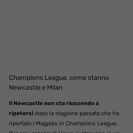
Champions League, come stanno
Newcastle e Milan
Il Newcastle non sta riuscendo a
ripetersi
dopo la stagione passata che ha
riportato i Magpies in Champions League.