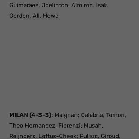
Guimaraes, Joelinton; Almiron, Isak,
Gordon. All. Howe
MILAN (4-3-3):
Maignan; Calabria, Tomori,
Theo Hernandez, Florenzi; Musah,
Reijnders, Loftus-Cheek; Pulisic, Giroud,