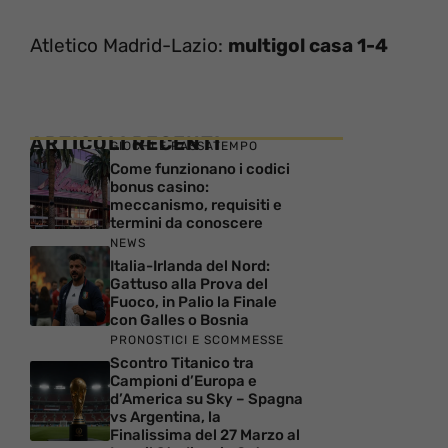
Atletico Madrid-Lazio:
multigol casa 1-4
ARTICOLI RECENTI
GIOCHI E PASSATEMPO
Come funzionano i codici
bonus casino:
meccanismo, requisiti e
termini da conoscere
NEWS
Italia-Irlanda del Nord:
Gattuso alla Prova del
Fuoco, in Palio la Finale
con Galles o Bosnia
PRONOSTICI E SCOMMESSE
Scontro Titanico tra
Campioni d’Europa e
d’America su Sky – Spagna
vs Argentina, la
Finalissima del 27 Marzo al