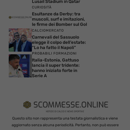
Lusail Stadium in Qatar
CURIOSITÀ
Esultanze da Derby: tra
muscoli, surf e imitazioni,
le firme dei Bomber sul Gol
CALCIOMERCATO
Carnevali del Sassuolo
elegge il colpo dell’estate:
“Lo ha fatto il Napoli”
PROBABILI FORMAZIONI
Italia-Estonia, Gattuso
lancia il super tridente:
hanno iniziato forte in
Serie A
Questo sito non rappresenta una testata giornalistica e viene
aggiornato senza alcuna periodicità. Pertanto, non può essere