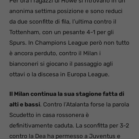
Per ora i ragazzi di Howe si ritrovano in un
anonima settima posizione e sono reduci
da due sconfitte di fila, l’ultima contro il
Tottenham, con un pesante 4-1 per gli
Spurs. In Champions League però non tutto
è ancora perduto, contro il Milan i
bianconeri si giocano il passaggio agli
ottavi o la discesa in Europa League.
Il Milan continua la sua stagione fatta di
alti e bassi
. Contro l’Atalanta forse la parola
Scudetto in casa rossonera è
definitivamente caduta. La sconfitta per 3-2
contro la Dea ha permesso a Juventus e