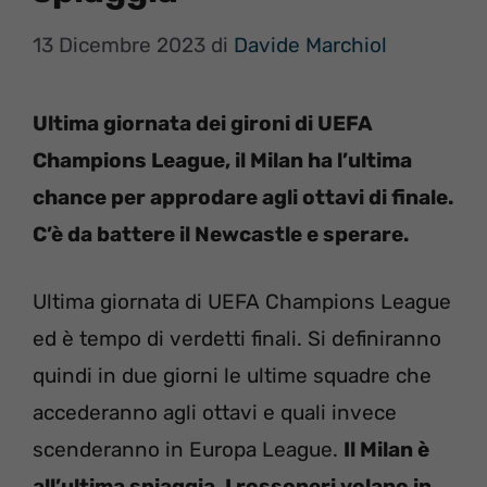
13 Dicembre 2023
di
Davide Marchiol
Ultima giornata dei gironi di UEFA
Champions League, il Milan ha l’ultima
chance per approdare agli ottavi di finale.
C’è da battere il Newcastle e sperare.
Ultima giornata di UEFA Champions League
ed è tempo di verdetti finali. Si definiranno
quindi in due giorni le ultime squadre che
accederanno agli ottavi e quali invece
scenderanno in Europa League.
Il Milan è
all’ultima spiaggia. I rossoneri volano in