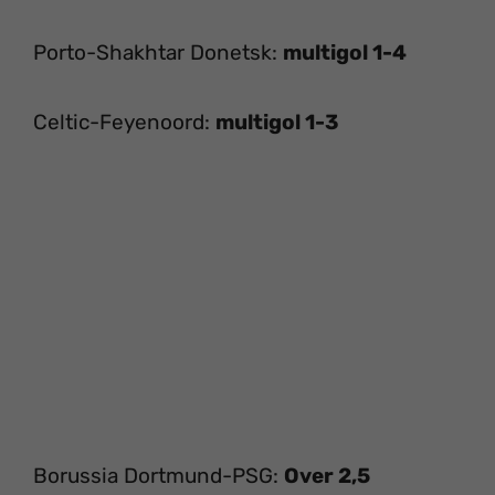
Porto-Shakhtar Donetsk:
multigol 1-4
Celtic-Feyenoord:
multigol 1-3
Borussia Dortmund-PSG:
Over 2,5