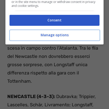
or in the site menu to manage or withdraw consent in privacy
and cookie settings.
Il Milan avrà di nuovo a disposizione la
Consent
carta Leao
, pezzo fondamentale per lo
scacchiere di Pioli. Non dovrebbero esserci
Manage options
altre modifiche rispetto alla formazione
scesa in campo contro l’Atalanta. Tra le fila
del Newcastle non dovrebbero esserci
grosse sorprese, con Longstaff unica
differenza rispetto alla gara con il
Tottenham.
NEWCASTLE (4-3-3):
Dubravka; Trippier,
Lascelles, Schär, Livramento; Longstaff,