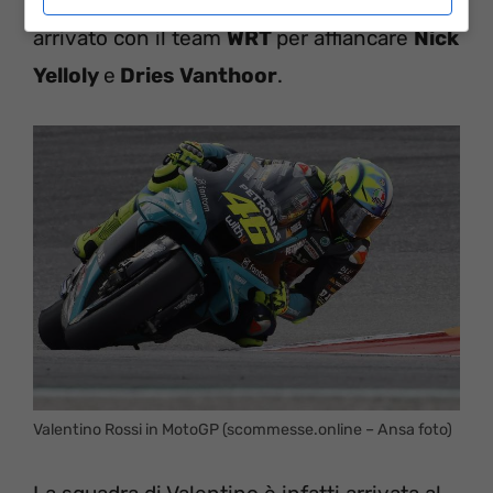
dalla
12 Ore del Golfo
dove l’italiano è
arrivato con il team
WRT
per affiancare
Nick
Yelloly
e
Dries Vanthoor
.
Valentino Rossi in MotoGP (scommesse.online – Ansa foto)