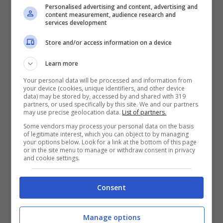
Personalised advertising and content, advertising and
content measurement, audience research and
services development
Store and/or access information on a device
Learn more
Si vive solo di ricordi? Per niente. Se è vero
Your personal data will be processed and information from
infatti che il nome di Valentino aleggia
your device (cookies, unique identifiers, and other device
data) may be stored by, accessed by and shared with 319
ancora tra i circuiti della MotoGP per un
partners, or used specifically by this site. We and our partners
may use precise geolocation data.
List of partners.
effetto nostalgia che ci sta tutto, c’è anche
Some vendors may process your personal data on the basis
of legitimate interest, which you can object to by managing
da prendere atto che nella sua nuova vita, il
your options below. Look for a link at the bottom of this page
or in the site menu to manage or withdraw consent in privacy
pesarese sa stupire ancora. Non lo farà su
and cookie settings.
due ruote, ma a 44 anni il Dottore sa
Consent
prendersi ancora le sue soddisfazioni. Le
ultime notizie di un Rossi vincente arrivano
Manage options