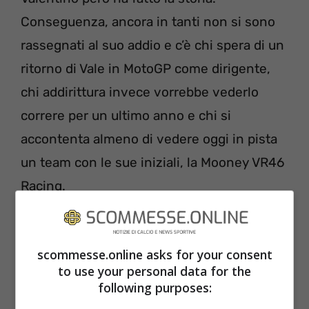
Conseguenza, ancora in tanti non si sono
rassegnati al suo addio e c’è chi spera di un
ritorno di Vale in MotoGP come dirigente,
chi addirittura invece vorrebbe vederlo
correre per un ultimo anno e chi si
accontenta almeno di vedere oggi in pista
un team con le sue iniziali, la Mooney VR46
Racing.
scommesse.online asks for your consent
to use your personal data for the
following purposes: