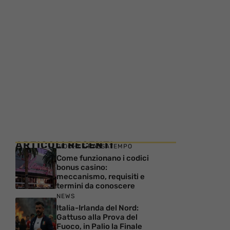
ARTICOLI RECENTI
GIOCHI E PASSATEMPO
Come funzionano i codici
bonus casino:
meccanismo, requisiti e
termini da conoscere
NEWS
Italia-Irlanda del Nord:
Gattuso alla Prova del
Fuoco, in Palio la Finale