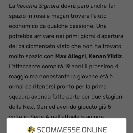
La
Vecchia Signora
dovrà però anche far
spazio in rosa e magari trovare l’aiuto
economico da qualche cessione. Una
potrebbe arrivare nei primi giorni d’apertura
del calciomercato visto che non ha trovato
molto spazio con
Max Allegri
,
Kenan Yildiz
.
L’attaccante compirà 19 anni il prossimo 4
maggio ma nonostante la giovane età è
ormai da ritenersi pronto per la prima
squadra avendo fatto parte per due stagioni
della Next Gen ed avendo giocato già 5
volte in Serie A nell’attuale stagione.