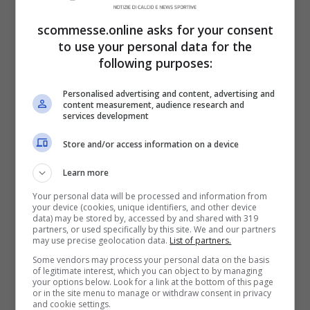
scommesse.online asks for your consent
to use your personal data for the
following purposes:
Personalised advertising and content, advertising and
content measurement, audience research and
services development
Store and/or access information on a device
Learn more
Per il calciatore della nazionale turca però i
Your personal data will be processed and information from
minuti sono stati pochissimi, poi tante
your device (cookies, unique identifiers, and other device
data) may be stored by, accessed by and shared with 319
panchine. Anche se in un’altra big non è
partners, or used specifically by this site. We and our partners
may use precise geolocation data.
List of partners.
detto che Kenan Yildiz troverà molto
Some vendors may process your personal data on the basis
of legitimate interest, which you can object to by managing
spazio, cambiare aria potrebbe fargli bene.
your options below. Look for a link at the bottom of this page
or in the site menu to manage or withdraw consent in privacy
Sembrerebbe tra l’altro che una squadra
and cookie settings.