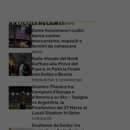
ARTICOLI RECENTI
GIOCHI E PASSATEMPO
Come funzionano i codici
bonus casino:
meccanismo, requisiti e
termini da conoscere
NEWS
Italia-Irlanda del Nord:
Gattuso alla Prova del
Fuoco, in Palio la Finale
con Galles o Bosnia
PRONOSTICI E SCOMMESSE
Scontro Titanico tra
Campioni d’Europa e
d’America su Sky – Spagna
vs Argentina, la
Finalissima del 27 Marzo al
Lusail Stadium in Qatar
CURIOSITÀ
Esultanze da Derby: tra