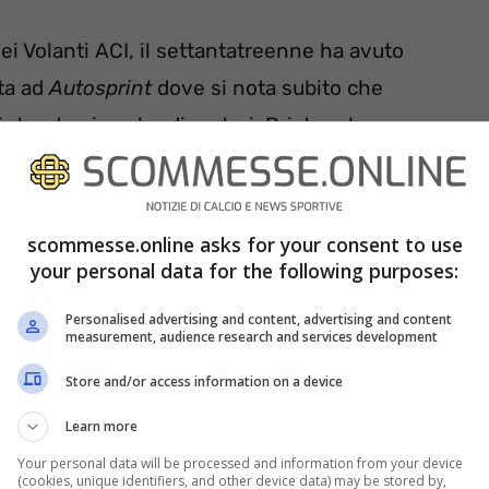
ei Volanti ACI, il settantatreenne ha avuto
sta ad
Autosprint
dove si nota subito che
 intendersi anche di motori. Briatore ha
o campionato della
Red Bull
che secondo lui
che da
Verstappen
che, dice l’imprenditore, non
scommesse.online asks for your consent to use
your personal data for the following purposes:
Personalised advertising and content, advertising and content
measurement, audience research and services development
Store and/or access information on a device
Learn more
Your personal data will be processed and information from your device
(cookies, unique identifiers, and other device data) may be stored by,