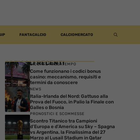
SIP
FANTACALCIO
CALCIOMERCATO
ARTICOLI RECENTI
GIOCHI E PASSATEMPO
Come funzionano i codici bonus
casino: meccanismo, requisiti e
termini da conoscere
NEWS
Italia-Irlanda del Nord: Gattuso alla
Prova del Fuoco, in Palio la Finale con
Galles o Bosnia
PRONOSTICI E SCOMMESSE
Scontro Titanico tra Campioni
d’Europa e d’America su Sky – Spagna
vs Argentina, la Finalissima del 27
Marzo al Lusail Stadium in Qatar