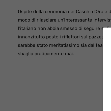
Ospite della cerimonia dei Caschi d’Oro e d
modo di rilasciare un’interessante intervi
l’italiano non abbia smesso di seguire e di
innanzitutto posto i riflettori sul pazzesc
sarebbe stato meritatissimo sia dal team 
sbaglia praticamente mai.