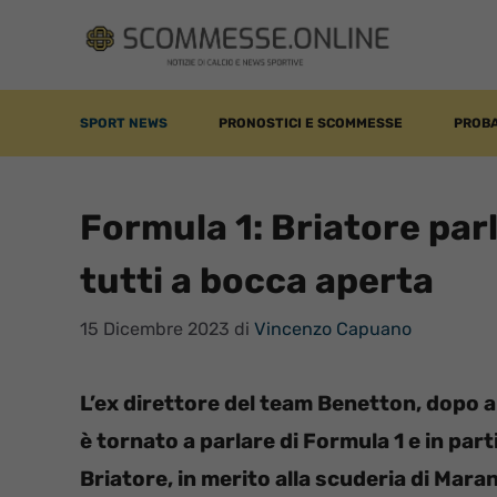
Vai
al
contenuto
SPORT NEWS
PRONOSTICI E SCOMMESSE
PROBA
Formula 1: Briatore parl
tutti a bocca aperta
15 Dicembre 2023
di
Vincenzo Capuano
L’ex direttore del team Benetton, dopo 
è tornato a parlare di Formula 1 e in part
Briatore, in merito alla scuderia di Maran