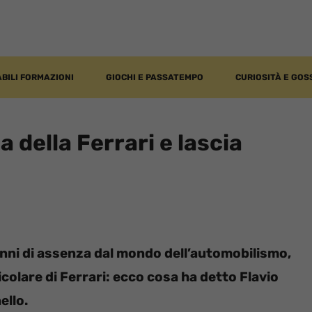
BILI FORMAZIONI
GIOCHI E PASSATEMPO
CURIOSITÀ E GOS
a della Ferrari e lascia
anni di assenza dal mondo dell’automobilismo,
icolare di Ferrari: ecco cosa ha detto Flavio
ello.