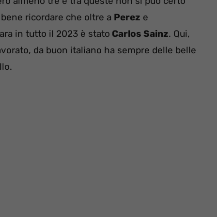
ro almeno tre e tra queste non si può certo
 è bene ricordare che oltre a
Perez
e
ara in tutto il 2023 è stato
Carlos Sainz
. Qui,
vorato, da buon italiano ha sempre delle belle
lo.