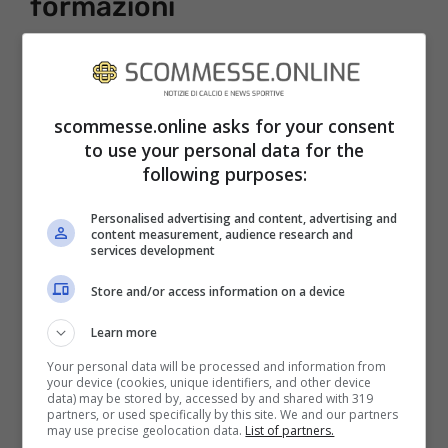
formazioni
La gara è in programma sabato 17 dicembre
alle 20.45, e sarà trasmessa in diretta tv in
scommesse.online asks for your consent
Italia su
DAZN
, che avrà l’esclusiva sulla
to use your personal data for the
partita, non rientra infatti tra le tre gare che
following purposes:
possono essere trasmesse anche da Sky.
Personalised advertising and content, advertising and
content measurement, audience research and
services development
Store and/or access information on a device
Learn more
Your personal data will be processed and information from
your device (cookies, unique identifiers, and other device
data) may be stored by, accessed by and shared with 319
partners, or used specifically by this site. We and our partners
may use precise geolocation data.
List of partners.