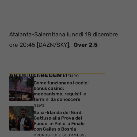
Atalanta-Salernitana lunedì 18 dicembre
ore 20:45 [DAZN/SKY],
Over 2,5
ARTICOLI RECENTI
GIOCHI E PASSATEMPO
Come funzionano i codici
bonus casino:
meccanismo, requisiti e
termini da conoscere
NEWS
Italia-Irlanda del Nord:
Gattuso alla Prova del
Fuoco, in Palio la Finale
con Galles o Bosnia
PRONOSTICI E SCOMMESSE